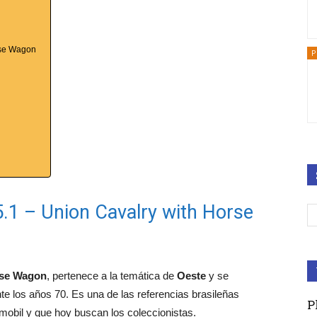
orse Wagon
P
75.1 – Union Cavalry with Horse
rse Wagon
, pertenece a la temática de
Oeste
y se
te los años 70. Es una de las referencias brasileñas
P
ymobil y que hoy buscan los coleccionistas.