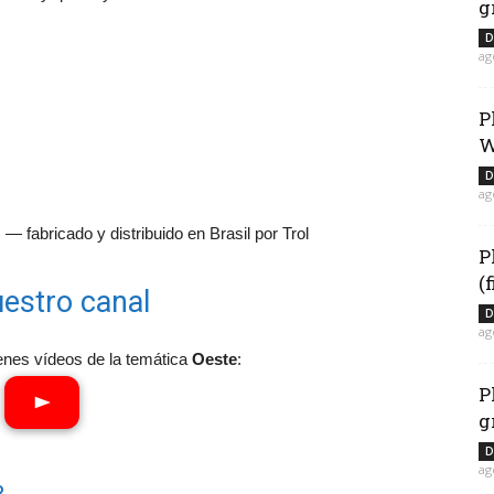
g
D
ag
P
W
D
ag
— fabricado y distribuido en Brasil por Trol
P
(
estro canal
D
ag
enes vídeos de la temática
Oeste
:
P
g
D
ag