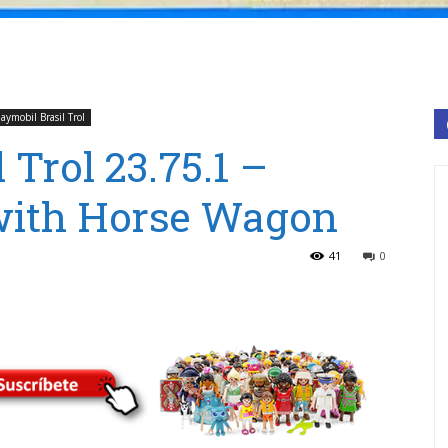
laymobil Brasil Trol
 Trol 23.75.1 –
with Horse Wagon
41
0