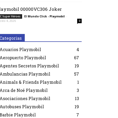
laymobil 00000VC306 Joker
El Mundo Click - Playmobil
-
C Super Héroes
osto 4, 2026
0
Categorias
Acuarios Playmobil
4
Aeropuerto Playmobil
67
Agentes Secretos Playmobil
19
Ambulancias Playmobil
57
Animals & Friends Playmobil
1
Arca de Noé Playmobil
3
Asociaciones Playmobil
13
Autobuses Playmobil
19
Barbie Playmobil
7