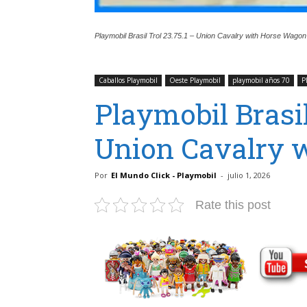
Playmobil Brasil Trol 23.75.1 – Union Cavalry with Horse Wagon
Caballos Playmobil
Oeste Playmobil
playmobil años 70
P
Playmobil Brasil
Union Cavalry 
Por
El Mundo Click - Playmobil
-
julio 1, 2026
Rate this post