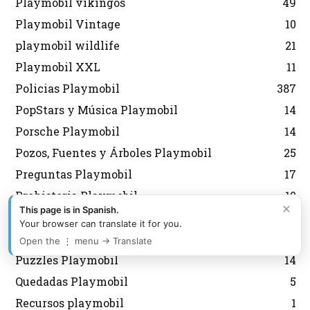
Playmobil vikingos
49
Playmobil Vintage
10
playmobil wildlife
21
Playmobil XXL
11
Policias Playmobil
387
PopStars y Música Playmobil
14
Porsche Playmobil
14
Pozos, Fuentes y Árboles Playmobil
25
Preguntas Playmobil
17
Prehistoria Playmobil
10
×
This page is in Spanish.
Princesas Playmobil
146
Your browser can translate it for you.
Puerto Playmobil
18
Open the ⋮ menu → Translate
Puzzles Playmobil
14
Quedadas Playmobil
5
Recursos playmobil
1