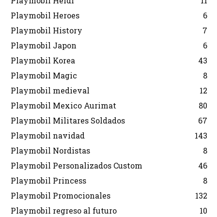
Playmobil Heidi
11
Playmobil Heroes
6
Playmobil History
7
Playmobil Japon
6
Playmobil Korea
43
Playmobil Magic
8
Playmobil medieval
12
Playmobil Mexico Aurimat
80
Playmobil Militares Soldados
67
Playmobil navidad
143
Playmobil Nordistas
8
Playmobil Personalizados Custom
46
Playmobil Princess
8
Playmobil Promocionales
132
Playmobil regreso al futuro
10