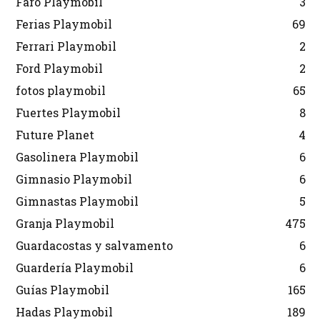
Faro Playmobil
3
Ferias Playmobil
69
Ferrari Playmobil
2
Ford Playmobil
2
fotos playmobil
65
Fuertes Playmobil
8
Future Planet
4
Gasolinera Playmobil
6
Gimnasio Playmobil
6
Gimnastas Playmobil
5
Granja Playmobil
475
Guardacostas y salvamento
6
Guardería Playmobil
6
Guías Playmobil
165
Hadas Playmobil
189