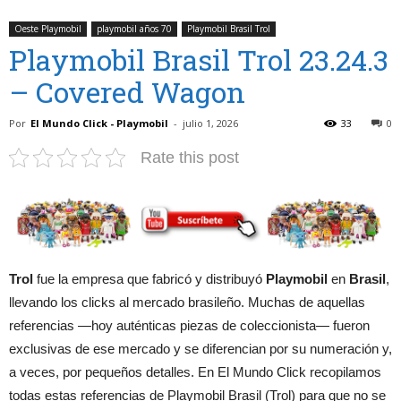
Oeste Playmobil
playmobil años 70
Playmobil Brasil Trol
Playmobil Brasil Trol 23.24.3
– Covered Wagon
Por
El Mundo Click - Playmobil
-
julio 1, 2026
33
0
Rate this post
Trol
fue la empresa que fabricó y distribuyó
Playmobil
en
Brasil
,
llevando los clicks al mercado brasileño. Muchas de aquellas
referencias —hoy auténticas piezas de coleccionista— fueron
exclusivas de ese mercado y se diferencian por su numeración y,
a veces, por pequeños detalles. En El Mundo Click recopilamos
todas estas referencias de Playmobil Brasil (Trol) para que no se