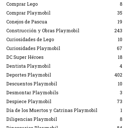
Comprar Lego
8
Comprar Playmobil
35
Conejos de Pascua
19
Construcción y Obras Playmobil
243
Curiosidades de Lego
10
Curiosidades Playmobil
67
DC Super Héroes
18
Dentista Playmobil
4
Deportes Playmobil
402
Descuentos Playmobil
10
Desmontar Playmobils
3
Despiece Playmobil
73
Día de los Muertos y Catrinas Playmobil
1
Diligencias Playmobil
8
Dinosaurios Playmobil
84