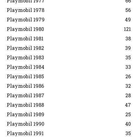
Playmobil 1977
66
Playmobil 1978
56
Playmobil 1979
49
Playmobil 1980
121
Playmobil 1981
38
Playmobil 1982
39
Playmobil 1983
35
Playmobil 1984
33
Playmobil 1985
26
Playmobil 1986
32
Playmobil 1987
28
Playmobil 1988
47
Playmobil 1989
25
Playmobil 1990
40
Playmobil 1991
35