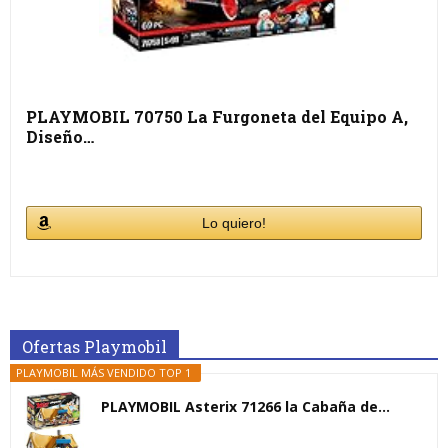
PLAYMOBIL 70750 La Furgoneta del Equipo A,
Diseño…
Lo quiero!
Ofertas Playmobil
PLAYMOBIL MÁS VENDIDO TOP 1
PLAYMOBIL Asterix 71266 la Cabaña de...