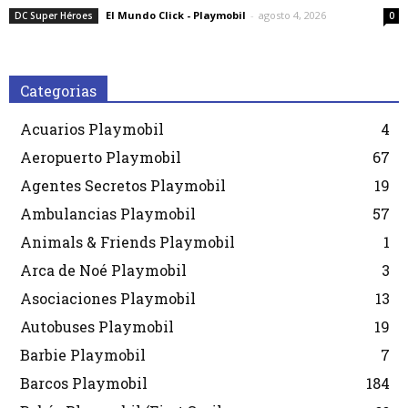
El Mundo Click - Playmobil
-
agosto 4, 2026
DC Super Héroes
0
Categorias
Acuarios Playmobil
4
Aeropuerto Playmobil
67
Agentes Secretos Playmobil
19
Ambulancias Playmobil
57
Animals & Friends Playmobil
1
Arca de Noé Playmobil
3
Asociaciones Playmobil
13
Autobuses Playmobil
19
Barbie Playmobil
7
Barcos Playmobil
184