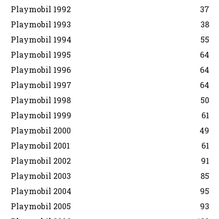
Playmobil 1992
37
Playmobil 1993
38
Playmobil 1994
55
Playmobil 1995
64
Playmobil 1996
64
Playmobil 1997
64
Playmobil 1998
50
Playmobil 1999
61
Playmobil 2000
49
Playmobil 2001
61
Playmobil 2002
91
Playmobil 2003
85
Playmobil 2004
95
Playmobil 2005
93