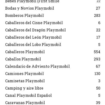
Bebés Playmobil (First Smile
22
Bodas y Novios Playmobil
27
Bomberos Playmobil
283
Caballeros del Cisne Playmobil
6
Caballeros del Dragón Playmobil
22
Caballeros del León Playmobil
17
Caballeros del Lobo Playmobil
5
Caballeros Playmobil
554
Caballos Playmobil
293
Calendario de Adviento Playmobil
67
Camiones Playmobil
130
Camisetas Playmobil
3
Camping y aire libre
50
Canal Playmobil Español
5
Caravanas Playmobil
39