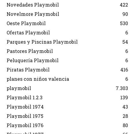
Novedades Playmobil
422
Novelmore Playmobil
90
Oeste Playmobil
530
Ofertas Playmobil
6
Parques y Piscinas Playmobil
54
Pastores Playmobil
6
Peluquería Playmobil
6
Piratas Playmobil
416
planes con niños valencia
6
playmobil
7.303
Playmobil 1.2.3
139
Playmobil 1974
43
Playmobil 1975
28
Playmobil 1976
80