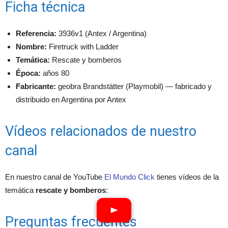
Ficha técnica
Referencia:
3936v1 (Antex / Argentina)
Nombre:
Firetruck with Ladder
Temática:
Rescate y bomberos
Época:
años 80
Fabricante:
geobra Brandstätter (Playmobil) — fabricado y
distribuido en Argentina por Antex
Vídeos relacionados de nuestro
canal
En nuestro canal de YouTube
El Mundo Click
tienes vídeos de la
temática
rescate y bomberos
:
Preguntas frecuentes