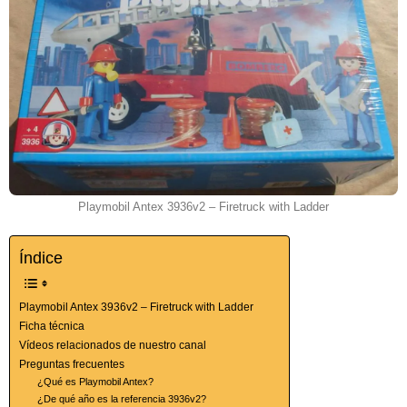
Playmobil Antex 3936v2 – Firetruck with Ladder
Índice
Playmobil Antex 3936v2 – Firetruck with Ladder
Ficha técnica
Vídeos relacionados de nuestro canal
Preguntas frecuentes
¿Qué es Playmobil Antex?
¿De qué año es la referencia 3936v2?