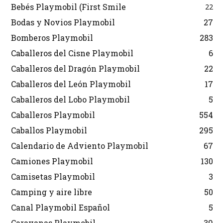
Bebés Playmobil (First Smile
22
Bodas y Novios Playmobil
27
Bomberos Playmobil
283
Caballeros del Cisne Playmobil
6
Caballeros del Dragón Playmobil
22
Caballeros del León Playmobil
17
Caballeros del Lobo Playmobil
5
Caballeros Playmobil
554
Caballos Playmobil
295
Calendario de Adviento Playmobil
67
Camiones Playmobil
130
Camisetas Playmobil
3
Camping y aire libre
50
Canal Playmobil Español
5
Caravanas Playmobil
39