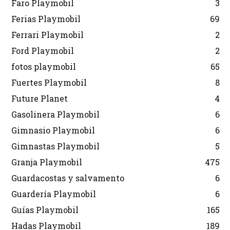
Faro Playmobil
3
Ferias Playmobil
69
Ferrari Playmobil
2
Ford Playmobil
2
fotos playmobil
65
Fuertes Playmobil
8
Future Planet
4
Gasolinera Playmobil
6
Gimnasio Playmobil
6
Gimnastas Playmobil
5
Granja Playmobil
475
Guardacostas y salvamento
6
Guardería Playmobil
6
Guías Playmobil
165
Hadas Playmobil
189