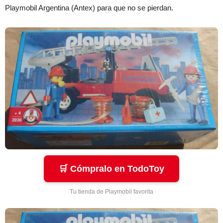
Playmobil Argentina (Antex) para que no se pierdan.
🛒 Cómpralo en TodoToy
Tu tienda de Playmobil favorita