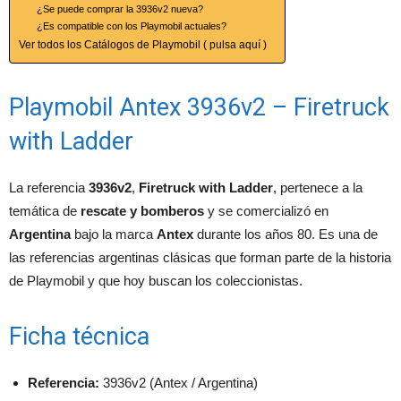
¿Se puede comprar la 3936v2 nueva?
¿Es compatible con los Playmobil actuales?
Ver todos los Catálogos de Playmobil ( pulsa aquí )
Playmobil Antex 3936v2 – Firetruck
with Ladder
La referencia
3936v2
,
Firetruck with Ladder
, pertenece a la
temática de
rescate y bomberos
y se comercializó en
Argentina
bajo la marca
Antex
durante los años 80. Es una de
las referencias argentinas clásicas que forman parte de la historia
de Playmobil y que hoy buscan los coleccionistas.
Ficha técnica
Referencia:
3936v2 (Antex / Argentina)