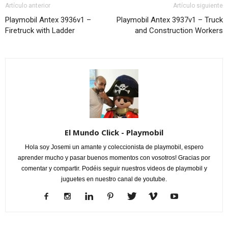
Artículo anterior
Artículo siguiente
Playmobil Antex 3936v1 –
Playmobil Antex 3937v1 – Truck
Firetruck with Ladder
and Construction Workers
El Mundo Click - Playmobil
Hola soy Josemi un amante y coleccionista de playmobil, espero
aprender mucho y pasar buenos momentos con vosotros! Gracias por
comentar y compartir. Podéis seguir nuestros videos de playmobil y
juguetes en nuestro canal de youtube.