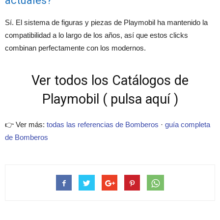
actuales?
Sí. El sistema de figuras y piezas de Playmobil ha mantenido la
compatibilidad a lo largo de los años, así que estos clicks
combinan perfectamente con los modernos.
Ver todos los Catálogos de
Playmobil ( pulsa aquí )
👉 Ver más:
todas las referencias de Bomberos
·
guía completa
de Bomberos