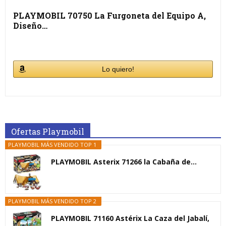
PLAYMOBIL 70750 La Furgoneta del Equipo A,
Diseño…
Lo quiero!
Ofertas Playmobil
PLAYMOBIL MÁS VENDIDO TOP 1
PLAYMOBIL Asterix 71266 la Cabaña de...
PLAYMOBIL MÁS VENDIDO TOP 2
PLAYMOBIL 71160 Astérix La Caza del Jabalí,