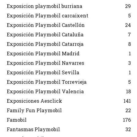
Exposicion playmobil burriana
29
Exposición Playmobil carcaixent
5
Exposición Playmobil Castellón
24
Exposición Playmobil Cataluña
7
Exposición Playmobil Catarroja
8
Exposición Playmobil Madrid
1
Exposicion Playmobil Navarres
3
Exposición Playmobil Sevilla
1
Exposición Playmobil Torrevieja
5
Exposición Playmobil Valencia
18
Exposiciones Aesclick
141
Family Fun Playmobil
22
Famobil
176
Fantasmas Playmobil
32