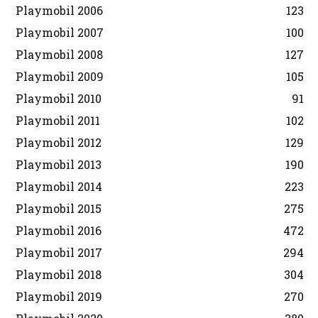
Playmobil 2006
123
Playmobil 2007
100
Playmobil 2008
127
Playmobil 2009
105
Playmobil 2010
91
Playmobil 2011
102
Playmobil 2012
129
Playmobil 2013
190
Playmobil 2014
223
Playmobil 2015
275
Playmobil 2016
472
Playmobil 2017
294
Playmobil 2018
304
Playmobil 2019
270