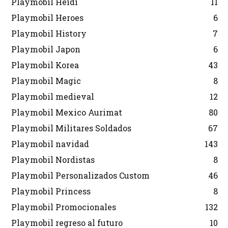
Playmobil Heidi
11
Playmobil Heroes
6
Playmobil History
7
Playmobil Japon
6
Playmobil Korea
43
Playmobil Magic
8
Playmobil medieval
12
Playmobil Mexico Aurimat
80
Playmobil Militares Soldados
67
Playmobil navidad
143
Playmobil Nordistas
8
Playmobil Personalizados Custom
46
Playmobil Princess
8
Playmobil Promocionales
132
Playmobil regreso al futuro
10