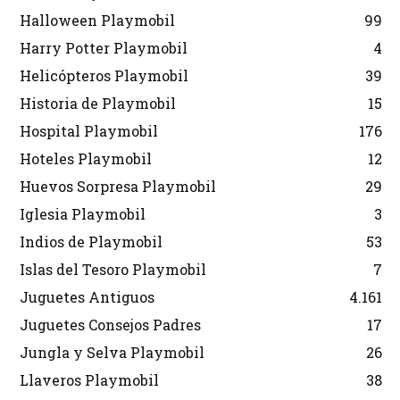
Halloween Playmobil
99
Harry Potter Playmobil
4
Helicópteros Playmobil
39
Historia de Playmobil
15
Hospital Playmobil
176
Hoteles Playmobil
12
Huevos Sorpresa Playmobil
29
Iglesia Playmobil
3
Indios de Playmobil
53
Islas del Tesoro Playmobil
7
Juguetes Antiguos
4.161
Juguetes Consejos Padres
17
Jungla y Selva Playmobil
26
Llaveros Playmobil
38