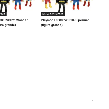
roes
DC Super Héroes
00000VCB21 Wonder
Playmobil 00000VCB20 Superman
ura grande)
(figura grande)