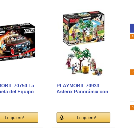
P
P
OBIL 70750 La
PLAYMOBIL 70933
eta del Equipo
Asterix Panorámix con
ño...
el caldero...
P
Lo quiero!
Lo quiero!