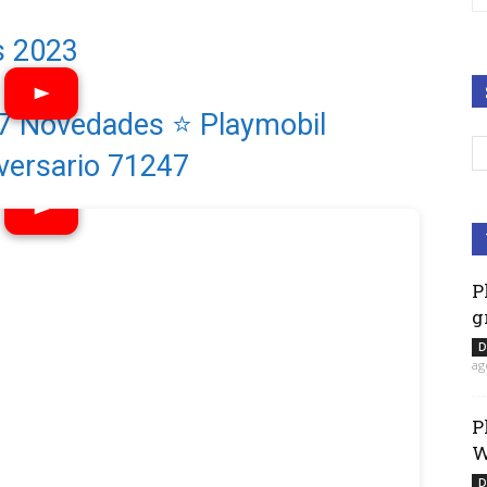
s 2023
47 Novedades ⭐ Playmobil
versario 71247
P
g
D
ag
P
W
D