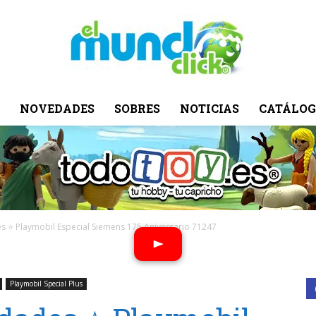
NOVEDADES
SOBRES
NOTICIAS
CATÁLOG
El
Mundo
 ⭐ Playmobil Especial Siemens 175 Aniversario 71247
Playmobil Special Plus
Click