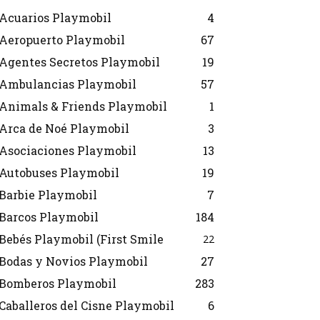
Acuarios Playmobil
4
Aeropuerto Playmobil
67
Agentes Secretos Playmobil
19
Ambulancias Playmobil
57
Animals & Friends Playmobil
1
Arca de Noé Playmobil
3
Asociaciones Playmobil
13
Autobuses Playmobil
19
Barbie Playmobil
7
Barcos Playmobil
184
Bebés Playmobil (First Smile
22
Bodas y Novios Playmobil
27
Bomberos Playmobil
283
Caballeros del Cisne Playmobil
6