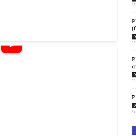
ag
P
(
D
ag
P
g
D
ag
P
D
ag