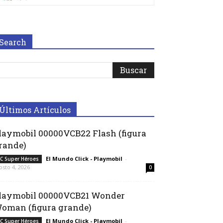
Search
Últimos Artículos
laymobil 00000VCB22 Flash (figura
rande)
El Mundo Click - Playmobil
-
C Super Héroes
osto 4, 2026
0
laymobil 00000VCB21 Wonder
oman (figura grande)
El Mundo Click - Playmobil
-
C Super Héroes