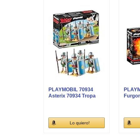
PLAYMOBIL 70934
PLAYM
Asterix 70934 Tropa
Furgon
Romana...
A, Dise
Lo quiero!