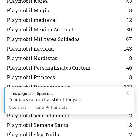
Playmobil Korea
43
Playmobil Magic
8
Playmobil medieval
12
Playmobil Mexico Aurimat
80
Playmobil Militares Soldados
67
Playmobil navidad
143
Playmobil Nordistas
8
Playmobil Personalizados Custom
46
Playmobil Princess
8
Playmobil Promocionales
132
×
This page is in Spanish.
Playmobil regreso al futuro
10
Your browser can translate it for you.
Playmobil Scooby Doo
32
Open the ⋮ menu → Translate
Playmobil segunda mano
2
Playmobil Semana Santa
12
Playmobil Sky Trails
2