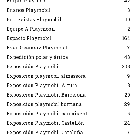
Egipto Playmobil
42
Enanos Playmobil
3
Entrevistas Playmobil
10
Equipo A Playmobil
2
Espacio Playmobil
164
EverDreamerz Playmobil
7
Expedición polar y ártica
43
Exposición Playmobil
208
Exposicion playmobil almassora
9
Exposición Playmobil Altura
8
Exposición Playmobil Barcelona
20
Exposicion playmobil burriana
29
Exposición Playmobil carcaixent
5
Exposición Playmobil Castellón
24
Exposición Playmobil Cataluña
7