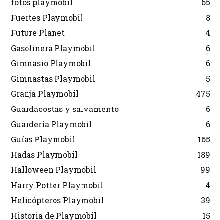
fotos playmobil
65
Fuertes Playmobil
8
Future Planet
4
Gasolinera Playmobil
6
Gimnasio Playmobil
6
Gimnastas Playmobil
5
Granja Playmobil
475
Guardacostas y salvamento
6
Guardería Playmobil
6
Guías Playmobil
165
Hadas Playmobil
189
Halloween Playmobil
99
Harry Potter Playmobil
4
Helicópteros Playmobil
39
Historia de Playmobil
15