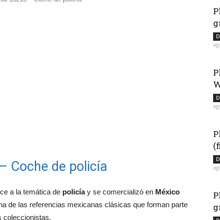
P
g
D
ag
P
W
D
ag
P
(
D
– Coche de policía
ag
ece a la temática de
policía
y se comercializó en
México
P
na de las referencias mexicanas clásicas que forman parte
g
s coleccionistas.