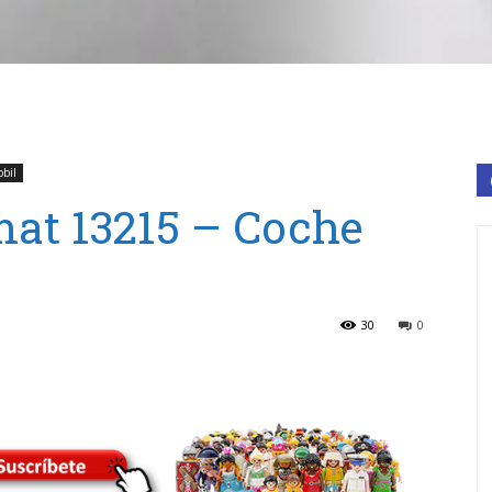
obil
mat 13215 – Coche
30
0