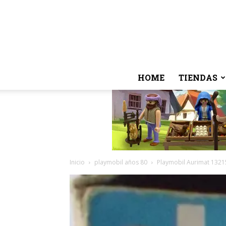
HOME
TIENDAS
Inicio
playmobil años 80
Playmobil Aurimat 13215