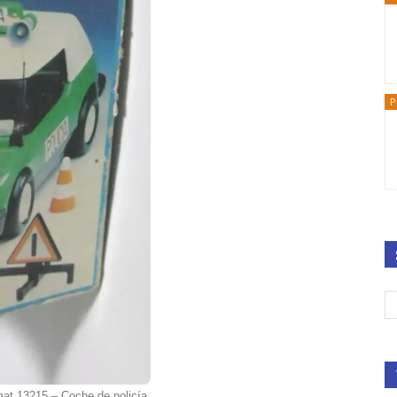
P
mat 13215 – Coche de policía