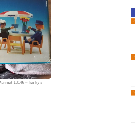
P
P
Aurimat 13146 – franky’s
P