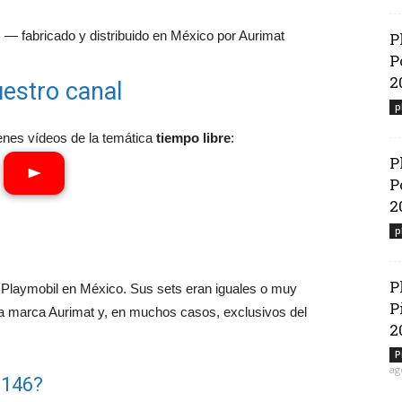
 — fabricado y distribuido en México por Aurimat
P
P
2
estro canal
p
enes vídeos de la temática
tiempo libre
:
P
P
2
p
P
ó Playmobil en México. Sus sets eran iguales o muy
P
la marca Aurimat y, en muchos casos, exclusivos del
2
P
ag
3146?