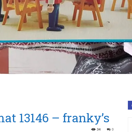
at 13146 – franky’s
34
0