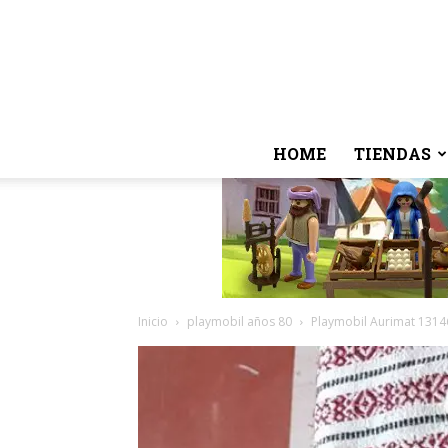
HOME
TIENDAS
Inicio
playmobil años 80
Playmobil Aurimat 13146