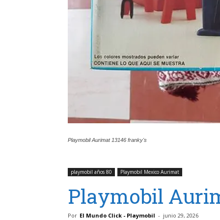
Playmobil Aurimat 13146 franky's
playmobil años 80
Playmobil Mexico Aurimat
Playmobil Aurim
Por
El Mundo Click - Playmobil
-
junio 29, 2026