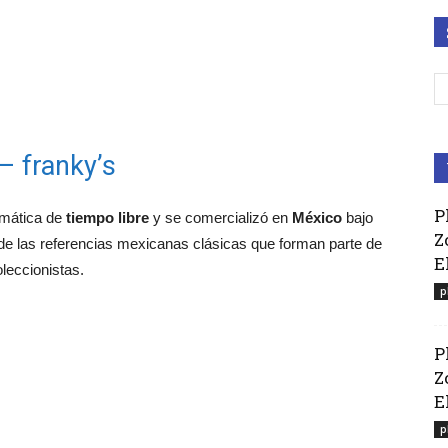
– franky’s
P
temática de
tiempo libre
y se comercializó en
México
bajo
Z
de las referencias mexicanas clásicas que forman parte de
E
oleccionistas.
p
P
Z
El
p