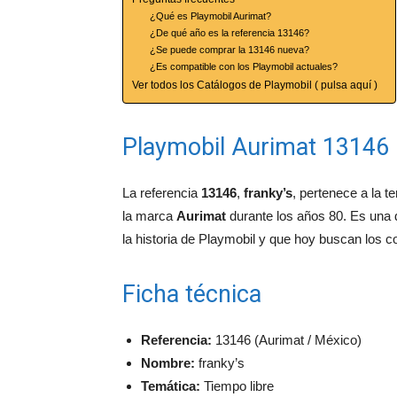
¿Qué es Playmobil Aurimat?
¿De qué año es la referencia 13146?
¿Se puede comprar la 13146 nueva?
¿Es compatible con los Playmobil actuales?
Ver todos los Catálogos de Playmobil ( pulsa aquí )
Playmobil Aurimat 13146 
La referencia
13146
,
franky’s
, pertenece a la 
la marca
Aurimat
durante los años 80. Es una 
la historia de Playmobil y que hoy buscan los c
Ficha técnica
Referencia:
13146 (Aurimat / México)
Nombre:
franky’s
Temática:
Tiempo libre