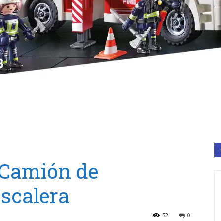
 Camión de
scalera
52
0