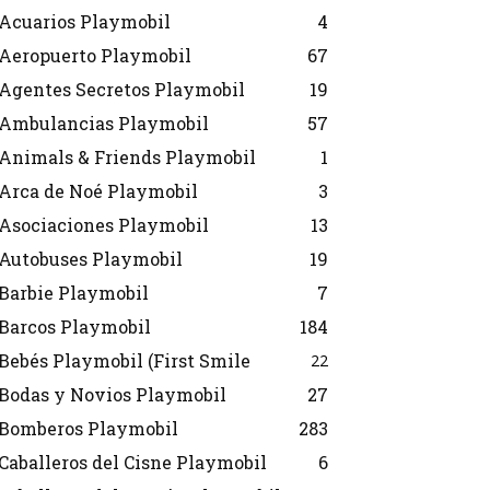
Acuarios Playmobil
4
Aeropuerto Playmobil
67
Agentes Secretos Playmobil
19
Ambulancias Playmobil
57
Animals & Friends Playmobil
1
Arca de Noé Playmobil
3
Asociaciones Playmobil
13
Autobuses Playmobil
19
Barbie Playmobil
7
Barcos Playmobil
184
Bebés Playmobil (First Smile
22
Bodas y Novios Playmobil
27
Bomberos Playmobil
283
Caballeros del Cisne Playmobil
6