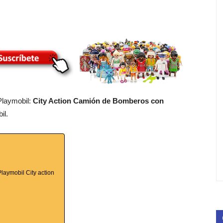
laymobil:
City Action Camión de Bomberos con
il.
laymobil City action