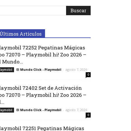
Últimos Artículos
laymobil 72252 Pegatinas Mágicas
oo 72070 – Playmobil hi! Zoo 2026 –
l Mundo...
El Mundo Click - Playmobil
-
agosto 7, 2026
laymobil
0
laymobil 72402 Set de Activación
oo 72070 – Playmobil hi! Zoo 2026 –
...
El Mundo Click - Playmobil
-
agosto 7, 2026
laymobil
0
laymobil 72251 Pegatinas Mágicas