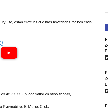
 City Life) están entre las que más novedades reciben cada
P
63
Z
E
p
P
Z
El
p
l es de 79,99 € (puede variar en otras tiendas).
P
 Playmobil de El Mundo Click.