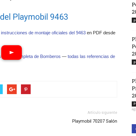
P
2
 del Playmobil 9463
p
 instrucciones de montaje oficiales del 9463
en PDF desde
P
P
2
s
·
guía completa de Bomberos
—
todas las referencias de
p
P
P
2
P
ag
Artículo siguiente
Playmobil 70207 Salón