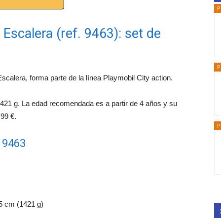
P
scalera (ref. 9463): set de
P
alera, forma parte de la línea Playmobil City action.
1421 g. La edad recomendada es a partir de 4 años y su
,99 €.
P
l 9463
,5 cm (1421 g)