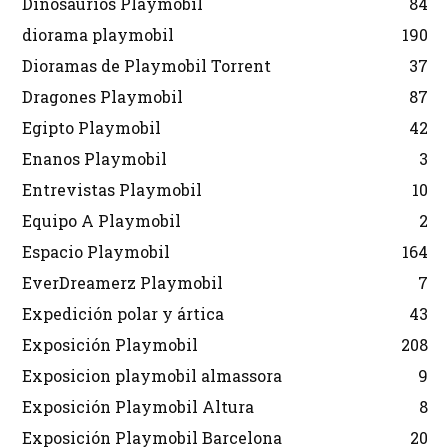
Dinosaurios Playmobil
84
diorama playmobil
190
Dioramas de Playmobil Torrent
37
Dragones Playmobil
87
Egipto Playmobil
42
Enanos Playmobil
3
Entrevistas Playmobil
10
Equipo A Playmobil
2
Espacio Playmobil
164
EverDreamerz Playmobil
7
Expedición polar y ártica
43
Exposición Playmobil
208
Exposicion playmobil almassora
9
Exposición Playmobil Altura
8
Exposición Playmobil Barcelona
20