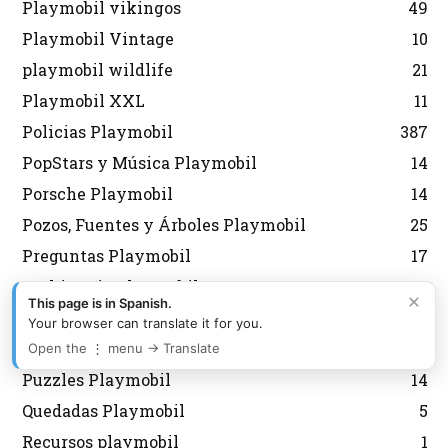
Playmobil vikingos
49
Playmobil Vintage
10
playmobil wildlife
21
Playmobil XXL
11
Policias Playmobil
387
PopStars y Música Playmobil
14
Porsche Playmobil
14
Pozos, Fuentes y Árboles Playmobil
25
Preguntas Playmobil
17
Prehistoria Playmobil
10
×
This page is in Spanish.
Princesas Playmobil
146
Your browser can translate it for you.
Puerto Playmobil
18
Open the ⋮ menu → Translate
Puzzles Playmobil
14
Quedadas Playmobil
5
Recursos playmobil
1