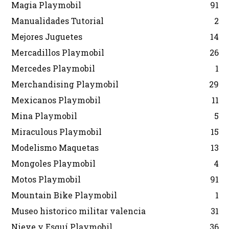
Magia Playmobil
91
Manualidades Tutorial
2
Mejores Juguetes
14
Mercadillos Playmobil
26
Mercedes Playmobil
1
Merchandising Playmobil
29
Mexicanos Playmobil
11
Mina Playmobil
5
Miraculous Playmobil
15
Modelismo Maquetas
13
Mongoles Playmobil
4
Motos Playmobil
91
Mountain Bike Playmobil
1
Museo historico militar valencia
31
Nieve y Esquí Playmobil
36