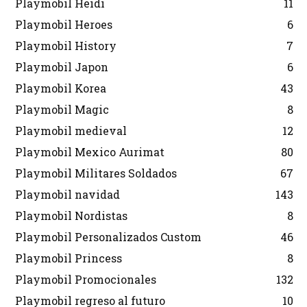
Playmobil Heidi
11
Playmobil Heroes
6
Playmobil History
7
Playmobil Japon
6
Playmobil Korea
43
Playmobil Magic
8
Playmobil medieval
12
Playmobil Mexico Aurimat
80
Playmobil Militares Soldados
67
Playmobil navidad
143
Playmobil Nordistas
8
Playmobil Personalizados Custom
46
Playmobil Princess
8
Playmobil Promocionales
132
Playmobil regreso al futuro
10