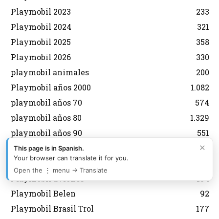
Playmobil 2023
233
Playmobil 2024
321
Playmobil 2025
358
Playmobil 2026
330
playmobil animales
200
Playmobil años 2000
1.082
playmobil años 70
574
playmobil años 80
1.329
playmobil años 90
551
×
Playmobil Argentina Antex
364
This page is in Spanish.
Your browser can translate it for you.
Playmobil Asterix y Obelix
29
Open the ⋮ menu → Translate
Playmobil aviones
134
Playmobil Belen
92
Playmobil Brasil Trol
177