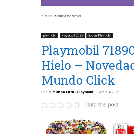
71890v10 female ice skater
playmobil
Playmobil 2025
Sobres Playmobil
Playmobil 71890
Hielo – Novedad
Mundo Click
Por
El Mundo Click - Playmobil
-
junio 3, 2026
Rate this post