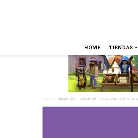
HOME
TIENDAS
Inicio
playmobil
Playmobil 71890 Patinadora sob