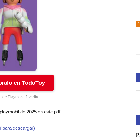
P
ralo en TodoToy
a de Playmobil favorita
 playmobil de 2025 en este pdf
í para descargar)
P