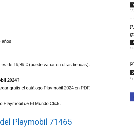
D
ag
P
g
4 años.
D
ag
P
l es de 19,99 € (puede variar en otras tiendas).
D
ag
bil 2024?
ar gratis el catálogo Playmobil 2024 en PDF.
 Playmobil de El Mundo Click.
 del Playmobil 71465