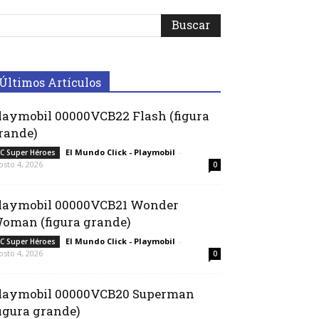
Últimos Artículos
laymobil 00000VCB22 Flash (figura
rande)
El Mundo Click - Playmobil
-
C Super Héroes
osto 4, 2026
0
laymobil 00000VCB21 Wonder
oman (figura grande)
El Mundo Click - Playmobil
-
C Super Héroes
osto 4, 2026
0
laymobil 00000VCB20 Superman
figura grande)