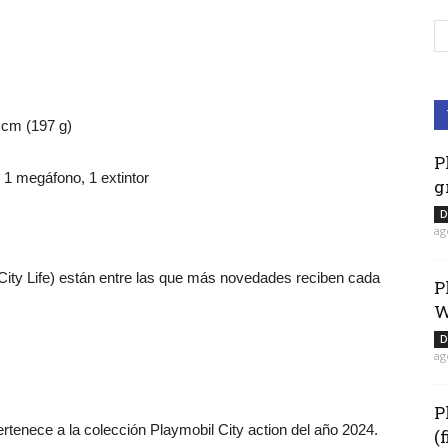
 cm (197 g)
P
 1 megáfono, 1 extintor
g
D
ag
 City Life) están entre las que más novedades reciben cada
P
W
D
ag
P
tenece a la colección Playmobil City action del año 2024.
(