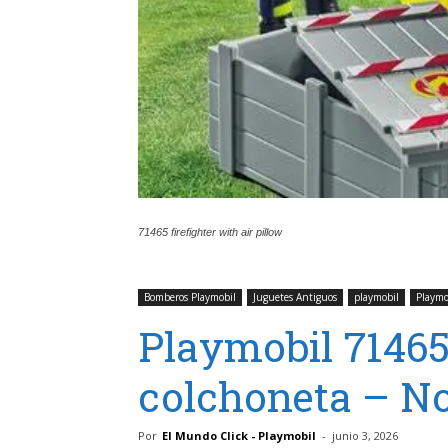
71465 firefighter with air pillow
Bomberos Playmobil
Juguetes Antiguos
playmobil
Playmo
Playmobil 7146
colchoneta – N
Por
El Mundo Click - Playmobil
-
junio 3, 2026