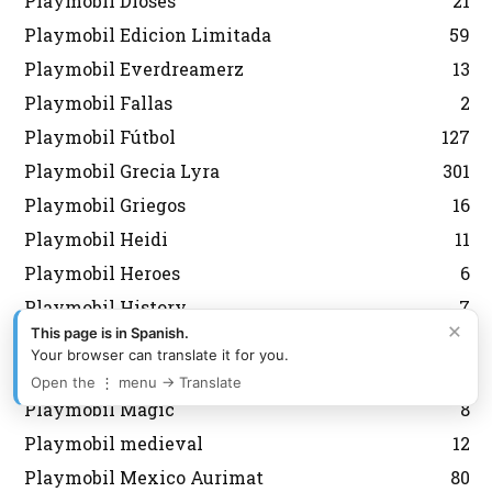
Playmobil Dioses
21
Playmobil Edicion Limitada
59
Playmobil Everdreamerz
13
Playmobil Fallas
2
Playmobil Fútbol
127
Playmobil Grecia Lyra
301
Playmobil Griegos
16
Playmobil Heidi
11
Playmobil Heroes
6
Playmobil History
7
×
This page is in Spanish.
Playmobil Japon
6
Your browser can translate it for you.
Playmobil Korea
43
Open the ⋮ menu → Translate
Playmobil Magic
8
Playmobil medieval
12
Playmobil Mexico Aurimat
80