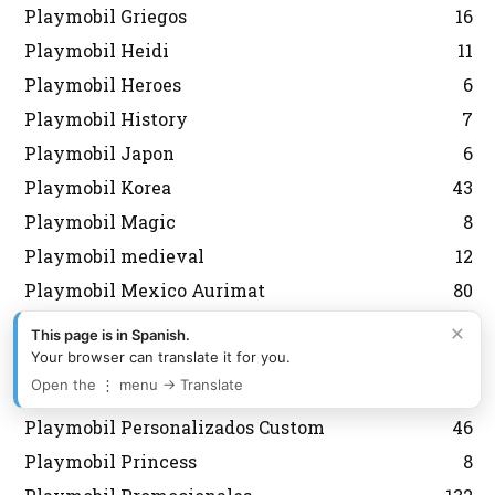
Playmobil Griegos
16
Playmobil Heidi
11
Playmobil Heroes
6
Playmobil History
7
Playmobil Japon
6
Playmobil Korea
43
Playmobil Magic
8
Playmobil medieval
12
Playmobil Mexico Aurimat
80
Playmobil Militares Soldados
67
×
This page is in Spanish.
Playmobil navidad
143
Your browser can translate it for you.
Open the ⋮ menu → Translate
Playmobil Nordistas
8
Playmobil Personalizados Custom
46
Playmobil Princess
8