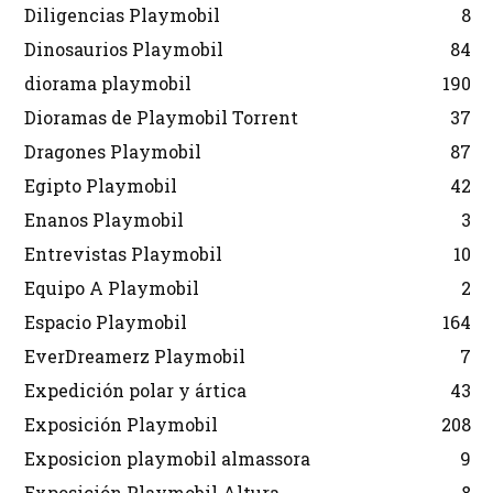
Diligencias Playmobil
8
Dinosaurios Playmobil
84
diorama playmobil
190
Dioramas de Playmobil Torrent
37
Dragones Playmobil
87
Egipto Playmobil
42
Enanos Playmobil
3
Entrevistas Playmobil
10
Equipo A Playmobil
2
Espacio Playmobil
164
EverDreamerz Playmobil
7
Expedición polar y ártica
43
Exposición Playmobil
208
Exposicion playmobil almassora
9
Exposición Playmobil Altura
8