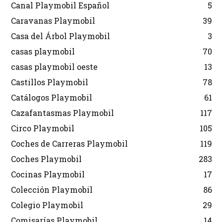
Canal Playmobil Español
5
Caravanas Playmobil
39
Casa del Árbol Playmobil
3
casas playmobil
70
casas playmobil oeste
13
Castillos Playmobil
78
Catálogos Playmobil
61
Cazafantasmas Playmobil
117
Circo Playmobil
105
Coches de Carreras Playmobil
119
Coches Playmobil
283
Cocinas Playmobil
17
Colección Playmobil
86
Colegio Playmobil
29
Comisarías Playmobil
14