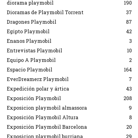
diorama playmobil
190
Dioramas de Playmobil Torrent
37
Dragones Playmobil
87
Egipto Playmobil
42
Enanos Playmobil
3
Entrevistas Playmobil
10
Equipo A Playmobil
2
Espacio Playmobil
164
EverDreamerz Playmobil
7
Expedición polar y ártica
43
Exposición Playmobil
208
Exposicion playmobil almassora
9
Exposición Playmobil Altura
8
Exposición Playmobil Barcelona
20
Exposicion playmobil burriana
29