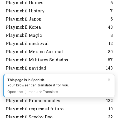
Playmobil Heroes
6
Playmobil History
7
Playmobil Japon
6
Playmobil Korea
43
Playmobil Magic
8
Playmobil medieval
12
Playmobil Mexico Aurimat
80
Playmobil Militares Soldados
67
Playmobil navidad
143
Playmobil Nordistas
8
×
This page is in Spanish.
Playmobil Personalizados Custom
46
Your browser can translate it for you.
Playmobil Princess
8
Open the ⋮ menu → Translate
Playmobil Promocionales
132
Playmobil regreso al futuro
10
Playmobil Scooby Doo
32