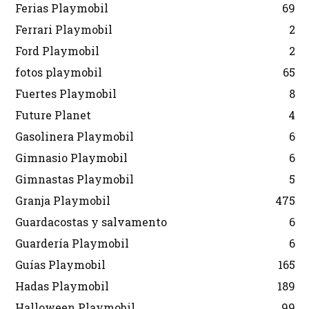
Ferias Playmobil
69
Ferrari Playmobil
2
Ford Playmobil
2
fotos playmobil
65
Fuertes Playmobil
8
Future Planet
4
Gasolinera Playmobil
6
Gimnasio Playmobil
6
Gimnastas Playmobil
5
Granja Playmobil
475
Guardacostas y salvamento
6
Guardería Playmobil
6
Guías Playmobil
165
Hadas Playmobil
189
Halloween Playmobil
99