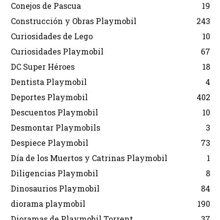
Conejos de Pascua
19
Construcción y Obras Playmobil
243
Curiosidades de Lego
10
Curiosidades Playmobil
67
DC Super Héroes
18
Dentista Playmobil
4
Deportes Playmobil
402
Descuentos Playmobil
10
Desmontar Playmobils
3
Despiece Playmobil
73
Día de los Muertos y Catrinas Playmobil
1
Diligencias Playmobil
8
Dinosaurios Playmobil
84
diorama playmobil
190
Dioramas de Playmobil Torrent
37