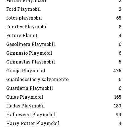
Ferrari Playmobil
2
Ford Playmobil
2
fotos playmobil
65
Fuertes Playmobil
8
Future Planet
4
Gasolinera Playmobil
6
Gimnasio Playmobil
6
Gimnastas Playmobil
5
Granja Playmobil
475
Guardacostas y salvamento
6
Guardería Playmobil
6
Guías Playmobil
165
Hadas Playmobil
189
Halloween Playmobil
99
Harry Potter Playmobil
4