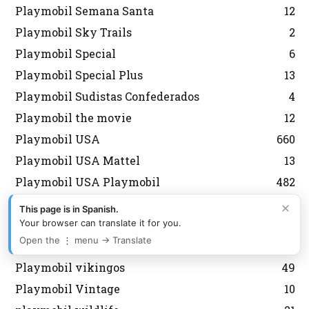
Playmobil Semana Santa
12
Playmobil Sky Trails
2
Playmobil Special
6
Playmobil Special Plus
13
Playmobil Sudistas Confederados
4
Playmobil the movie
12
Playmobil USA
660
Playmobil USA Mattel
13
Playmobil USA Playmobil
482
Playmobil USA Schaper
165
×
This page is in Spanish.
playmobil vespas
4
Your browser can translate it for you.
Open the ⋮ menu → Translate
Playmobil Victoriano
47
Playmobil vikingos
49
Playmobil Vintage
10