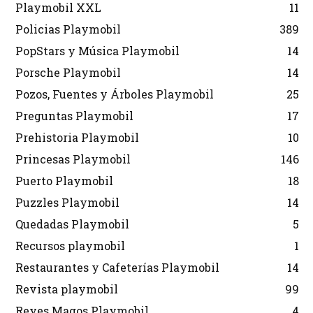
Playmobil XXL
11
Policias Playmobil
389
PopStars y Música Playmobil
14
Porsche Playmobil
14
Pozos, Fuentes y Árboles Playmobil
25
Preguntas Playmobil
17
Prehistoria Playmobil
10
Princesas Playmobil
146
Puerto Playmobil
18
Puzzles Playmobil
14
Quedadas Playmobil
5
Recursos playmobil
1
Restaurantes y Cafeterías Playmobil
14
Revista playmobil
99
Reyes Magos Playmobil
4