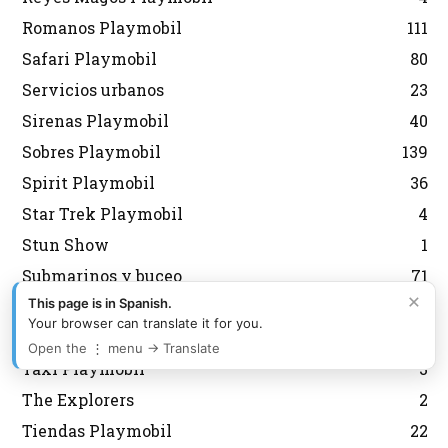
Romanos Playmobil
111
Safari Playmobil
80
Servicios urbanos
23
Sirenas Playmobil
40
Sobres Playmobil
139
Spirit Playmobil
36
Star Trek Playmobil
4
Stun Show
1
Submarinos y buceo
71
×
This page is in Spanish.
Súper 4 Playmobil
23
Your browser can translate it for you.
Supermercado Playmobil
4
Open the ⋮ menu → Translate
Taxi Playmobil
3
The Explorers
2
Tiendas Playmobil
22