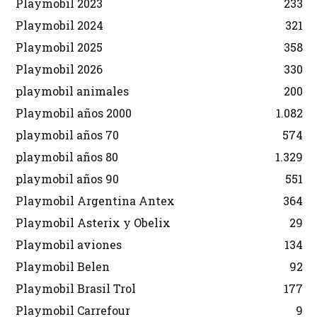
Playmobil 2023
233
Playmobil 2024
321
Playmobil 2025
358
Playmobil 2026
330
playmobil animales
200
Playmobil años 2000
1.082
playmobil años 70
574
playmobil años 80
1.329
playmobil años 90
551
Playmobil Argentina Antex
364
Playmobil Asterix y Obelix
29
Playmobil aviones
134
Playmobil Belen
92
Playmobil Brasil Trol
177
Playmobil Carrefour
9