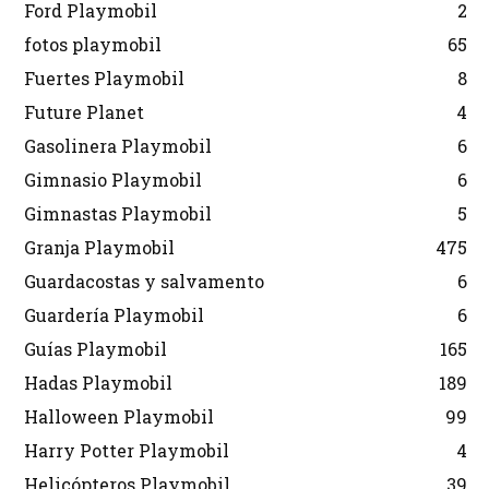
Ford Playmobil
2
fotos playmobil
65
Fuertes Playmobil
8
Future Planet
4
Gasolinera Playmobil
6
Gimnasio Playmobil
6
Gimnastas Playmobil
5
Granja Playmobil
475
Guardacostas y salvamento
6
Guardería Playmobil
6
Guías Playmobil
165
Hadas Playmobil
189
Halloween Playmobil
99
Harry Potter Playmobil
4
Helicópteros Playmobil
39