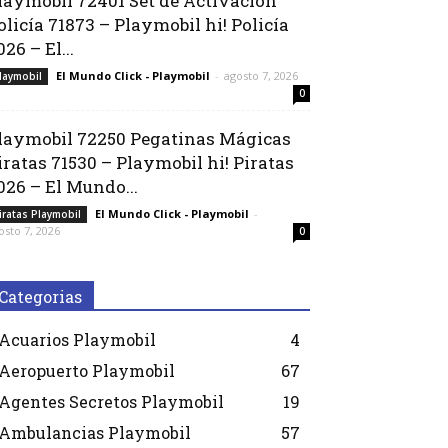
laymobil 72401 Set de Activación
olicía 71873 – Playmobil hi! Policía
026 – El...
El Mundo Click - Playmobil
-
agosto 7, 2026
laymobil
0
laymobil 72250 Pegatinas Mágicas
iratas 71530 – Playmobil hi! Piratas
026 – El Mundo...
El Mundo Click - Playmobil
-
iratas Playmobil
osto 7, 2026
0
Categorias
Acuarios Playmobil
4
Aeropuerto Playmobil
67
Agentes Secretos Playmobil
19
Ambulancias Playmobil
57