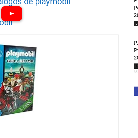
álogos de playmobil
P
P
2
obil
p
Ver vídeos
P
P
2
P
ag