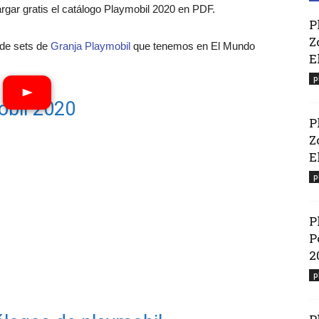
ar gratis el catálogo Playmobil 2020 en PDF.
P
Z
o de sets de
Granja Playmobil
que tenemos en El Mundo
E
p
obil 2020
P
Z
El
p
P
P
2
p