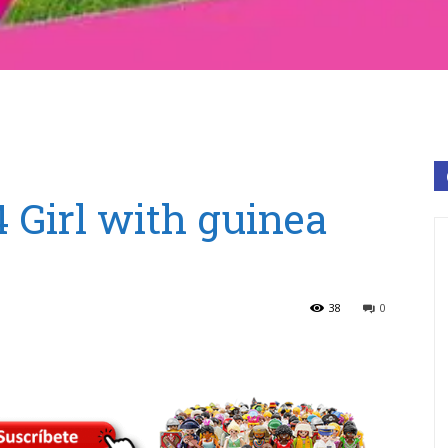
 Girl with guinea
38
0