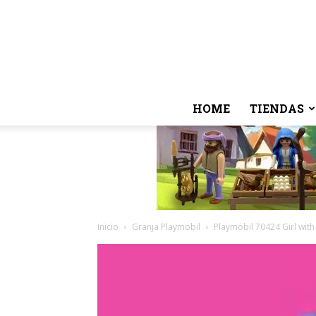
HOME
TIENDAS
Inicio
Granja Playmobil
Playmobil 70424 Girl with