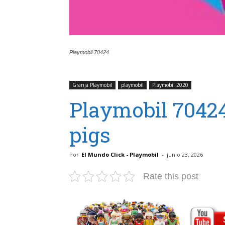
Playmobil 70424
Granja Playmobil
playmobil
Playmobil 2020
Playmobil 70424
pigs
Por
El Mundo Click - Playmobil
-
junio 23, 2026
Rate this post