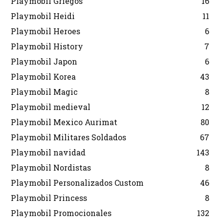
Playmobil Griegos
16
Playmobil Heidi
11
Playmobil Heroes
6
Playmobil History
7
Playmobil Japon
6
Playmobil Korea
43
Playmobil Magic
8
Playmobil medieval
12
Playmobil Mexico Aurimat
80
Playmobil Militares Soldados
67
Playmobil navidad
143
Playmobil Nordistas
8
Playmobil Personalizados Custom
46
Playmobil Princess
8
Playmobil Promocionales
132