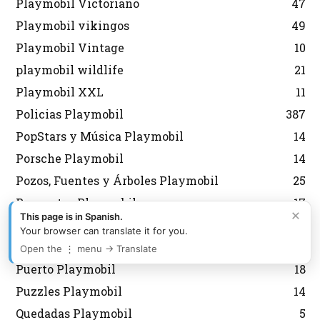
Playmobil Victoriano
47
Playmobil vikingos
49
Playmobil Vintage
10
playmobil wildlife
21
Playmobil XXL
11
Policias Playmobil
387
PopStars y Música Playmobil
14
Porsche Playmobil
14
Pozos, Fuentes y Árboles Playmobil
25
Preguntas Playmobil
17
×
This page is in Spanish.
Prehistoria Playmobil
10
Your browser can translate it for you.
Princesas Playmobil
146
Open the ⋮ menu → Translate
Puerto Playmobil
18
Puzzles Playmobil
14
Quedadas Playmobil
5