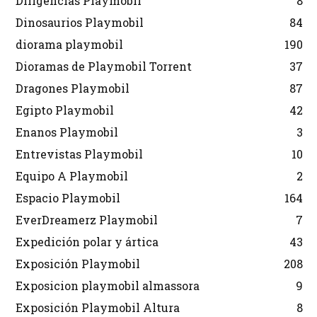
Diligencias Playmobil
8
Dinosaurios Playmobil
84
diorama playmobil
190
Dioramas de Playmobil Torrent
37
Dragones Playmobil
87
Egipto Playmobil
42
Enanos Playmobil
3
Entrevistas Playmobil
10
Equipo A Playmobil
2
Espacio Playmobil
164
EverDreamerz Playmobil
7
Expedición polar y ártica
43
Exposición Playmobil
208
Exposicion playmobil almassora
9
Exposición Playmobil Altura
8