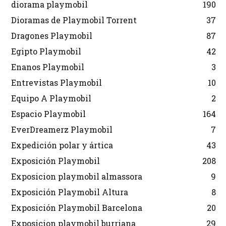
diorama playmobil
190
Dioramas de Playmobil Torrent
37
Dragones Playmobil
87
Egipto Playmobil
42
Enanos Playmobil
3
Entrevistas Playmobil
10
Equipo A Playmobil
2
Espacio Playmobil
164
EverDreamerz Playmobil
7
Expedición polar y ártica
43
Exposición Playmobil
208
Exposicion playmobil almassora
9
Exposición Playmobil Altura
8
Exposición Playmobil Barcelona
20
Exposicion playmobil burriana
29