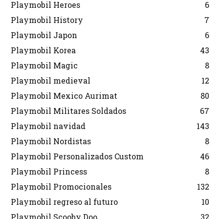
Playmobil Heroes
6
Playmobil History
7
Playmobil Japon
6
Playmobil Korea
43
Playmobil Magic
8
Playmobil medieval
12
Playmobil Mexico Aurimat
80
Playmobil Militares Soldados
67
Playmobil navidad
143
Playmobil Nordistas
8
Playmobil Personalizados Custom
46
Playmobil Princess
8
Playmobil Promocionales
132
Playmobil regreso al futuro
10
Playmobil Scooby Doo
32