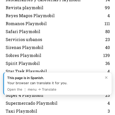
Revista playmobil
99
Reyes Magos Playmobil
4
Romanos Playmobil
111
Safari Playmobil
80
Servicios urbanos
23
Sirenas Playmobil
40
Sobres Playmobil
139
Spirit Playmobil
36
Star Trek Playmobil
4
×
This page is in Spanish.
Stun Show
1
Your browser can translate it for you.
Submarinos y buceo
71
Open the ⋮ menu → Translate
Súper 4 Playmobil
23
Supermercado Playmobil
4
Taxi Playmobil
3