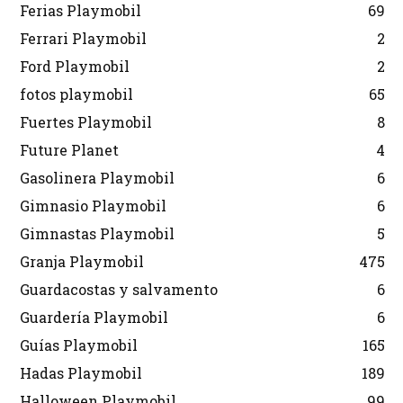
Ferias Playmobil
69
Ferrari Playmobil
2
Ford Playmobil
2
fotos playmobil
65
Fuertes Playmobil
8
Future Planet
4
Gasolinera Playmobil
6
Gimnasio Playmobil
6
Gimnastas Playmobil
5
Granja Playmobil
475
Guardacostas y salvamento
6
Guardería Playmobil
6
Guías Playmobil
165
Hadas Playmobil
189
Halloween Playmobil
99