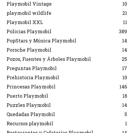
Playmobil Vintage
10
playmobil wildlife
21
Playmobil XXL
11
Policias Playmobil
389
PopStars y Música Playmobil
14
Porsche Playmobil
14
Pozos, Fuentes y Árboles Playmobil
25
Preguntas Playmobil
17
Prehistoria Playmobil
10
Princesas Playmobil
146
Puerto Playmobil
18
Puzzles Playmobil
14
Quedadas Playmobil
5
Recursos playmobil
1
Restaurantes y Cafeterías Playmobil
14