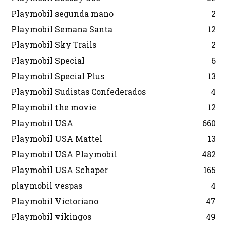
Playmobil segunda mano
2
Playmobil Semana Santa
12
Playmobil Sky Trails
2
Playmobil Special
6
Playmobil Special Plus
13
Playmobil Sudistas Confederados
4
Playmobil the movie
12
Playmobil USA
660
Playmobil USA Mattel
13
Playmobil USA Playmobil
482
Playmobil USA Schaper
165
playmobil vespas
4
Playmobil Victoriano
47
Playmobil vikingos
49