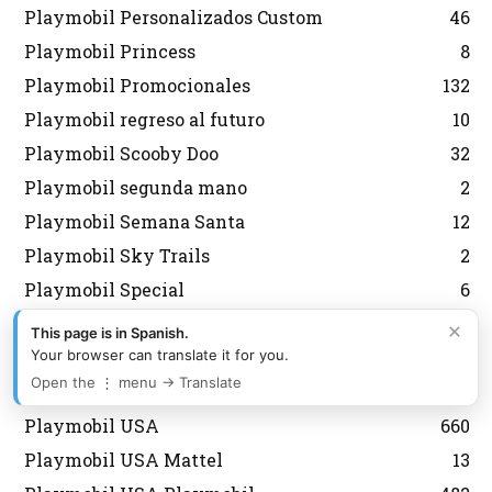
Playmobil Personalizados Custom
46
Playmobil Princess
8
Playmobil Promocionales
132
Playmobil regreso al futuro
10
Playmobil Scooby Doo
32
Playmobil segunda mano
2
Playmobil Semana Santa
12
Playmobil Sky Trails
2
Playmobil Special
6
Playmobil Special Plus
13
×
This page is in Spanish.
Playmobil Sudistas Confederados
4
Your browser can translate it for you.
Open the ⋮ menu → Translate
Playmobil the movie
12
Playmobil USA
660
Playmobil USA Mattel
13