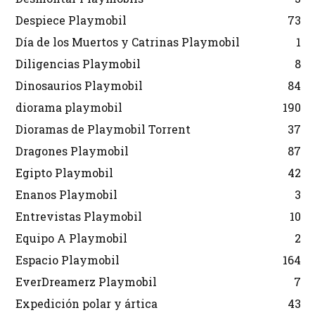
Despiece Playmobil
73
Día de los Muertos y Catrinas Playmobil
1
Diligencias Playmobil
8
Dinosaurios Playmobil
84
diorama playmobil
190
Dioramas de Playmobil Torrent
37
Dragones Playmobil
87
Egipto Playmobil
42
Enanos Playmobil
3
Entrevistas Playmobil
10
Equipo A Playmobil
2
Espacio Playmobil
164
EverDreamerz Playmobil
7
Expedición polar y ártica
43