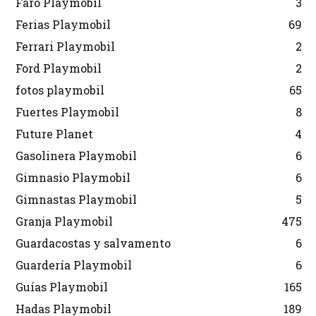
Faro Playmobil
3
Ferias Playmobil
69
Ferrari Playmobil
2
Ford Playmobil
2
fotos playmobil
65
Fuertes Playmobil
8
Future Planet
4
Gasolinera Playmobil
6
Gimnasio Playmobil
6
Gimnastas Playmobil
5
Granja Playmobil
475
Guardacostas y salvamento
6
Guardería Playmobil
6
Guías Playmobil
165
Hadas Playmobil
189