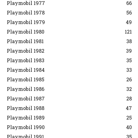
Playmobil 1977
66
Playmobil 1978
56
Playmobil 1979
49
Playmobil 1980
121
Playmobil 1981
38
Playmobil 1982
39
Playmobil 1983
35
Playmobil 1984
33
Playmobil 1985
26
Playmobil 1986
32
Playmobil 1987
28
Playmobil 1988
47
Playmobil 1989
25
Playmobil 1990
40
Playmobil 1991
35