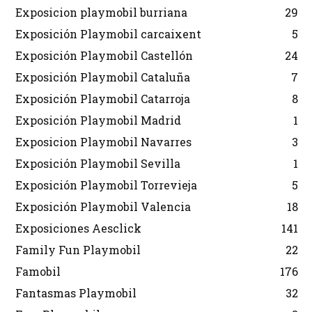
Exposicion playmobil burriana
29
Exposición Playmobil carcaixent
5
Exposición Playmobil Castellón
24
Exposición Playmobil Cataluña
7
Exposición Playmobil Catarroja
8
Exposición Playmobil Madrid
1
Exposicion Playmobil Navarres
3
Exposición Playmobil Sevilla
1
Exposición Playmobil Torrevieja
5
Exposición Playmobil Valencia
18
Exposiciones Aesclick
141
Family Fun Playmobil
22
Famobil
176
Fantasmas Playmobil
32