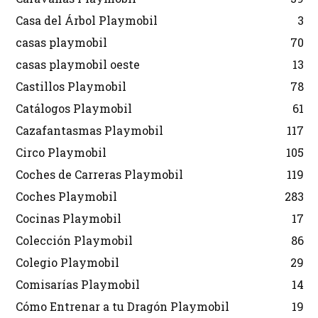
Casa del Árbol Playmobil
3
casas playmobil
70
casas playmobil oeste
13
Castillos Playmobil
78
Catálogos Playmobil
61
Cazafantasmas Playmobil
117
Circo Playmobil
105
Coches de Carreras Playmobil
119
Coches Playmobil
283
Cocinas Playmobil
17
Colección Playmobil
86
Colegio Playmobil
29
Comisarías Playmobil
14
Cómo Entrenar a tu Dragón Playmobil
19