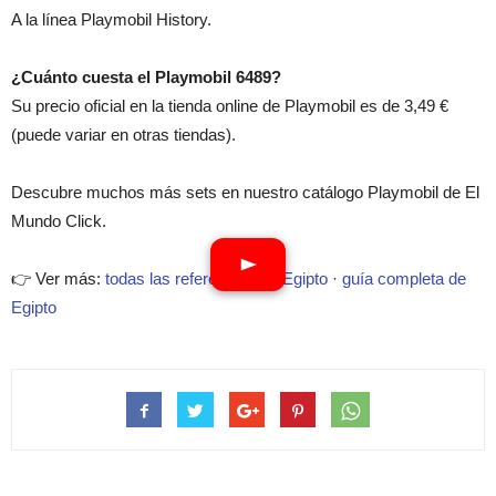
A la línea Playmobil History.
¿Cuánto cuesta el Playmobil 6489?
Su precio oficial en la tienda online de Playmobil es de 3,49 €
(puede variar en otras tiendas).
Descubre muchos más sets en nuestro catálogo Playmobil de El
Mundo Click.
👉 Ver más:
todas las referencias de Egipto
·
guía completa de
Egipto