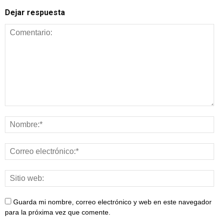
Dejar respuesta
Guarda mi nombre, correo electrónico y web en este navegador
para la próxima vez que comente.