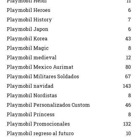
Playmobil Heidi
11
Playmobil Heroes
6
Playmobil History
7
Playmobil Japon
6
Playmobil Korea
43
Playmobil Magic
8
Playmobil medieval
12
Playmobil Mexico Aurimat
80
Playmobil Militares Soldados
67
Playmobil navidad
143
Playmobil Nordistas
8
Playmobil Personalizados Custom
46
Playmobil Princess
8
Playmobil Promocionales
132
Playmobil regreso al futuro
10