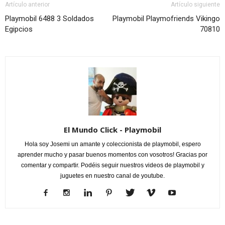
Artículo anterior
Artículo siguiente
Playmobil 6488 3 Soldados
Playmobil Playmofriends Vikingo
Egipcios
70810
El Mundo Click - Playmobil
Hola soy Josemi un amante y coleccionista de playmobil, espero
aprender mucho y pasar buenos momentos con vosotros! Gracias por
comentar y compartir. Podéis seguir nuestros videos de playmobil y
juguetes en nuestro canal de youtube.