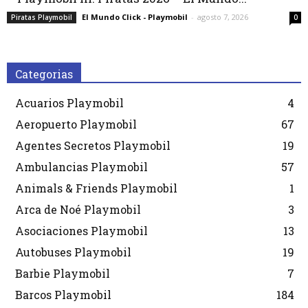
El Mundo Click - Playmobil
-
agosto 7, 2026
Piratas Playmobil
0
Categorias
Acuarios Playmobil
4
Aeropuerto Playmobil
67
Agentes Secretos Playmobil
19
Ambulancias Playmobil
57
Animals & Friends Playmobil
1
Arca de Noé Playmobil
3
Asociaciones Playmobil
13
Autobuses Playmobil
19
Barbie Playmobil
7
Barcos Playmobil
184