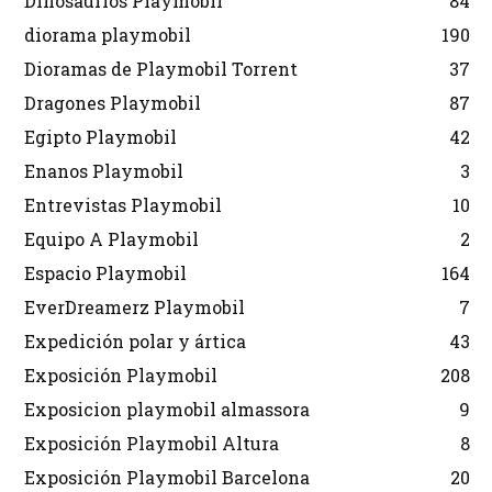
Dinosaurios Playmobil
84
diorama playmobil
190
Dioramas de Playmobil Torrent
37
Dragones Playmobil
87
Egipto Playmobil
42
Enanos Playmobil
3
Entrevistas Playmobil
10
Equipo A Playmobil
2
Espacio Playmobil
164
EverDreamerz Playmobil
7
Expedición polar y ártica
43
Exposición Playmobil
208
Exposicion playmobil almassora
9
Exposición Playmobil Altura
8
Exposición Playmobil Barcelona
20