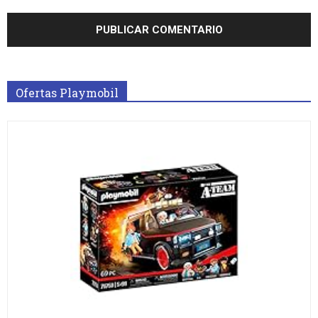
Ofertas Playmobil