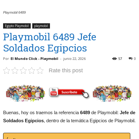
Playmobil 6489
Egipto Playmobil
playmobil
Playmobil 6489 Jefe
Soldados Egipcios
Por
El Mundo Click - Playmobil
-
junio 22, 2026
57
0
Rate this post
Buenas, hoy os traemos la referencia
6489
de Playmobil:
Jefe de
Soldados Egipcios
, dentro de la temática Egipcios de Playmobil.