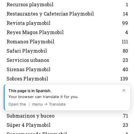
Recursos playmobil
1
Restaurantes y Cafeterías Playmobil
14
Revista playmobil
99
Reyes Magos Playmobil
4
Romanos Playmobil
111
Safari Playmobil
80
Servicios urbanos
23
Sirenas Playmobil
40
Sobres Playmobil
139
Spirit Playmobil
36
×
This page is in Spanish.
Star Trek Playmobil
4
Your browser can translate it for you.
Open the ⋮ menu → Translate
Stun Show
1
Submarinos y buceo
71
Súper 4 Playmobil
23