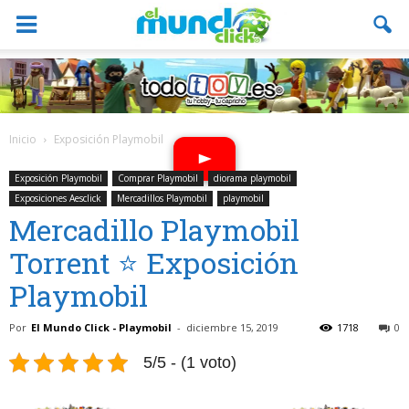
Inicio
Exposición Playmobil
Exposición Playmobil
Comprar Playmobil
diorama playmobil
Exposiciones Aesclick
Mercadillos Playmobil
playmobil
Mercadillo Playmobil
Torrent ⭐ Exposición
Playmobil
Por
El Mundo Click - Playmobil
-
diciembre 15, 2019
1718
0
5/5 - (1 voto)