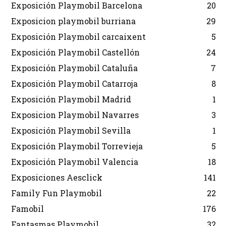
Exposición Playmobil Barcelona
20
Exposicion playmobil burriana
29
Exposición Playmobil carcaixent
5
Exposición Playmobil Castellón
24
Exposición Playmobil Cataluña
7
Exposición Playmobil Catarroja
8
Exposición Playmobil Madrid
1
Exposicion Playmobil Navarres
3
Exposición Playmobil Sevilla
1
Exposición Playmobil Torrevieja
5
Exposición Playmobil Valencia
18
Exposiciones Aesclick
141
Family Fun Playmobil
22
Famobil
176
Fantasmas Playmobil
32