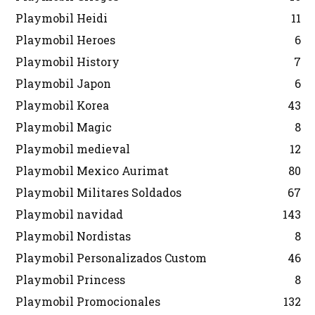
Playmobil Heidi
11
Playmobil Heroes
6
Playmobil History
7
Playmobil Japon
6
Playmobil Korea
43
Playmobil Magic
8
Playmobil medieval
12
Playmobil Mexico Aurimat
80
Playmobil Militares Soldados
67
Playmobil navidad
143
Playmobil Nordistas
8
Playmobil Personalizados Custom
46
Playmobil Princess
8
Playmobil Promocionales
132