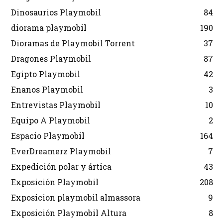
Dinosaurios Playmobil
84
diorama playmobil
190
Dioramas de Playmobil Torrent
37
Dragones Playmobil
87
Egipto Playmobil
42
Enanos Playmobil
3
Entrevistas Playmobil
10
Equipo A Playmobil
2
Espacio Playmobil
164
EverDreamerz Playmobil
7
Expedición polar y ártica
43
Exposición Playmobil
208
Exposicion playmobil almassora
9
Exposición Playmobil Altura
8