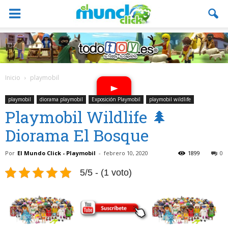
Inicio
playmobil
playmobil
diorama playmobil
Exposición Playmobil
playmobil wildlife
Playmobil Wildlife 🌲
Diorama El Bosque
Por
El Mundo Click - Playmobil
-
febrero 10, 2020
1899
0
5/5 - (1 voto)