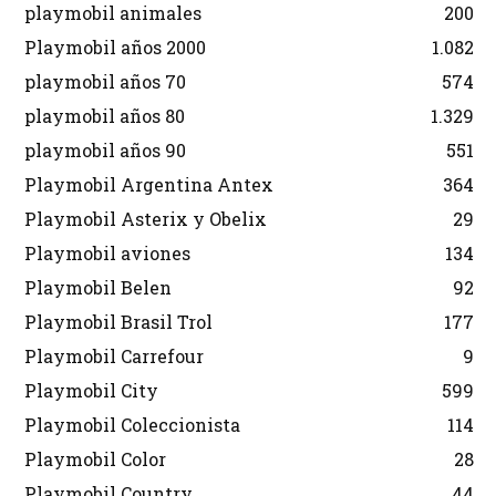
playmobil animales
200
Playmobil años 2000
1.082
playmobil años 70
574
playmobil años 80
1.329
playmobil años 90
551
Playmobil Argentina Antex
364
Playmobil Asterix y Obelix
29
Playmobil aviones
134
Playmobil Belen
92
Playmobil Brasil Trol
177
Playmobil Carrefour
9
Playmobil City
599
Playmobil Coleccionista
114
Playmobil Color
28
Playmobil Country
44