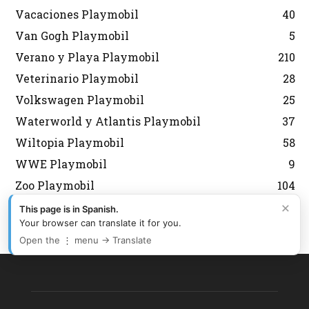
Vacaciones Playmobil
40
Van Gogh Playmobil
5
Verano y Playa Playmobil
210
Veterinario Playmobil
28
Volkswagen Playmobil
25
Waterworld y Atlantis Playmobil
37
Wiltopia Playmobil
58
WWE Playmobil
9
Zoo Playmobil
104
×
Zulús Playmobil
1
This page is in Spanish.
Your browser can translate it for you.
Open the ⋮ menu → Translate