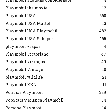
Playmobil Sudistas Confederados
4
Playmobil the movie
12
Playmobil USA
660
Playmobil USA Mattel
13
Playmobil USA Playmobil
482
Playmobil USA Schaper
165
playmobil vespas
4
Playmobil Victoriano
47
Playmobil vikingos
49
Playmobil Vintage
10
playmobil wildlife
21
Playmobil XXL
11
Policias Playmobil
389
PopStars y Música Playmobil
14
Porsche Playmobil
14