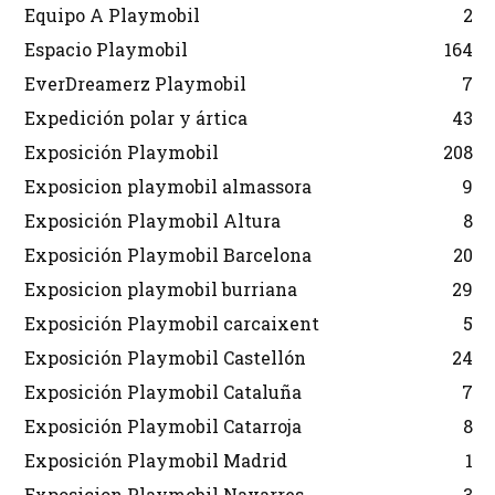
Equipo A Playmobil
2
Espacio Playmobil
164
EverDreamerz Playmobil
7
Expedición polar y ártica
43
Exposición Playmobil
208
Exposicion playmobil almassora
9
Exposición Playmobil Altura
8
Exposición Playmobil Barcelona
20
Exposicion playmobil burriana
29
Exposición Playmobil carcaixent
5
Exposición Playmobil Castellón
24
Exposición Playmobil Cataluña
7
Exposición Playmobil Catarroja
8
Exposición Playmobil Madrid
1
Exposicion Playmobil Navarres
3