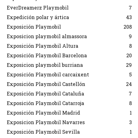
EverDreamerz Playmobil
7
Expedición polar y ártica
43
Exposición Playmobil
208
Exposicion playmobil almassora
9
Exposición Playmobil Altura
8
Exposición Playmobil Barcelona
20
Exposicion playmobil burriana
29
Exposición Playmobil carcaixent
5
Exposición Playmobil Castellón
24
Exposición Playmobil Cataluña
7
Exposición Playmobil Catarroja
8
Exposición Playmobil Madrid
1
Exposicion Playmobil Navarres
3
Exposición Playmobil Sevilla
1