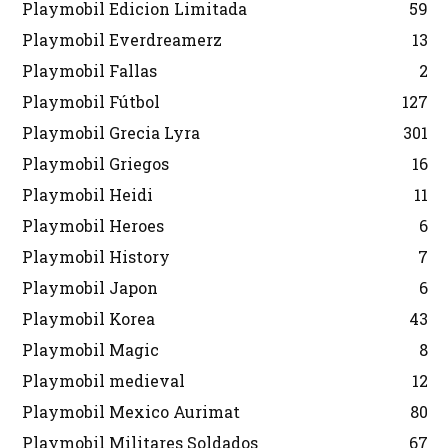
Playmobil Edicion Limitada
59
Playmobil Everdreamerz
13
Playmobil Fallas
2
Playmobil Fútbol
127
Playmobil Grecia Lyra
301
Playmobil Griegos
16
Playmobil Heidi
11
Playmobil Heroes
6
Playmobil History
7
Playmobil Japon
6
Playmobil Korea
43
Playmobil Magic
8
Playmobil medieval
12
Playmobil Mexico Aurimat
80
Playmobil Militares Soldados
67