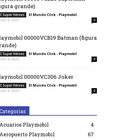
figura grande)
El Mundo Click - Playmobil
-
C Super Héroes
osto 4, 2026
0
laymobil 00000VCB19 Batman (figura
rande)
El Mundo Click - Playmobil
-
C Super Héroes
osto 4, 2026
0
laymobil 00000VC306 Joker
El Mundo Click - Playmobil
-
C Super Héroes
osto 4, 2026
0
Categorias
Acuarios Playmobil
4
Aeropuerto Playmobil
67