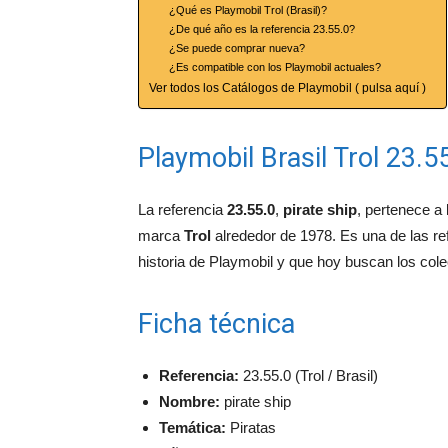
¿Qué es Playmobil Trol (Brasil)?
¿De qué año es la referencia 23.55.0?
¿Se puede comprar nueva?
¿Es compatible con los Playmobil actuales?
Ver todos los Catálogos de Playmobil ( pulsa aquí )
Playmobil Brasil Trol 23.55
La referencia
23.55.0
,
pirate ship
, pertenece a
marca
Trol
alrededor de 1978. Es una de las re
historia de Playmobil y que hoy buscan los cole
Ficha técnica
Referencia:
23.55.0 (Trol / Brasil)
Nombre:
pirate ship
Temática:
Piratas