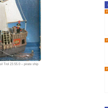
P
P
il Trol 23.55.0 – pirate ship
P