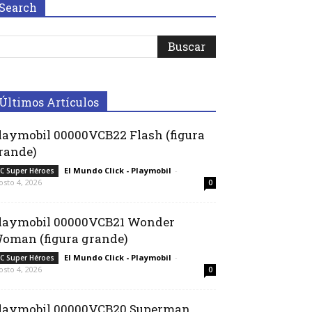
Search
Últimos Artículos
laymobil 00000VCB22 Flash (figura
rande)
El Mundo Click - Playmobil
-
C Super Héroes
osto 4, 2026
0
laymobil 00000VCB21 Wonder
oman (figura grande)
El Mundo Click - Playmobil
-
C Super Héroes
osto 4, 2026
0
laymobil 00000VCB20 Superman