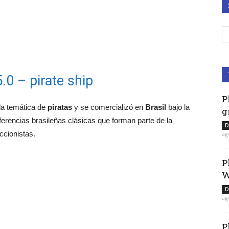
.0 – pirate ship
P
 la temática de
piratas
y se comercializó en
Brasil
bajo la
g
ferencias brasileñas clásicas que forman parte de la
D
ccionistas.
ag
P
W
D
ag
P