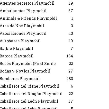
Agentes Secretos Playmobil
19
Ambulancias Playmobil
57
Animals & Friends Playmobil
1
Arca de Noé Playmobil
3
Asociaciones Playmobil
13
Autobuses Playmobil
19
Barbie Playmobil
7
Barcos Playmobil
184
Bebés Playmobil (First Smile
22
Bodas y Novios Playmobil
27
Bomberos Playmobil
283
Caballeros del Cisne Playmobil
6
Caballeros del Dragón Playmobil
22
Caballeros del León Playmobil
17
Caballeros del Lobo Playmobil
5