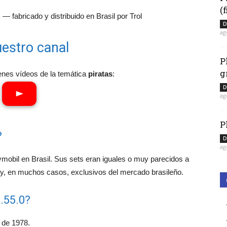
(
— fabricado y distribuido en Brasil por Trol
D
ag
estro canal
P
g
enes vídeos de la temática
piratas
:
D
ag
P
?
D
ag
aymobil en Brasil. Sus sets eran iguales o muy parecidos a
 y, en muchos casos, exclusivos del mercado brasileño.
.55.0?
 de 1978.