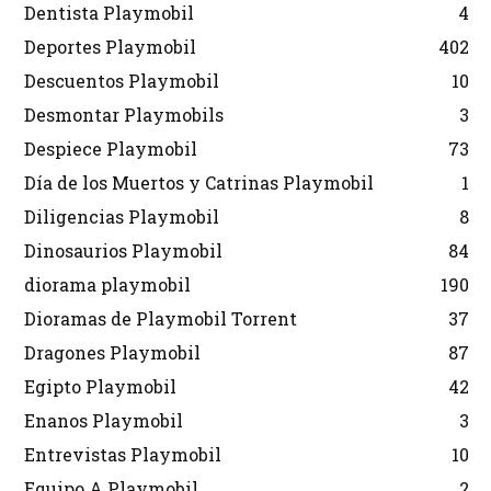
Dentista Playmobil
4
Deportes Playmobil
402
Descuentos Playmobil
10
Desmontar Playmobils
3
Despiece Playmobil
73
Día de los Muertos y Catrinas Playmobil
1
Diligencias Playmobil
8
Dinosaurios Playmobil
84
diorama playmobil
190
Dioramas de Playmobil Torrent
37
Dragones Playmobil
87
Egipto Playmobil
42
Enanos Playmobil
3
Entrevistas Playmobil
10
Equipo A Playmobil
2