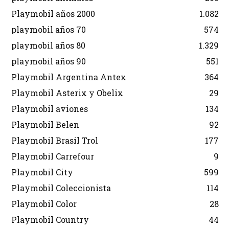
Playmobil años 2000
1.082
playmobil años 70
574
playmobil años 80
1.329
playmobil años 90
551
Playmobil Argentina Antex
364
Playmobil Asterix y Obelix
29
Playmobil aviones
134
Playmobil Belen
92
Playmobil Brasil Trol
177
Playmobil Carrefour
9
Playmobil City
599
Playmobil Coleccionista
114
Playmobil Color
28
Playmobil Country
44