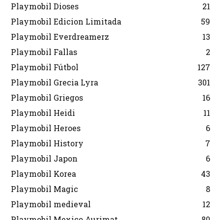
Playmobil Dioses
21
Playmobil Edicion Limitada
59
Playmobil Everdreamerz
13
Playmobil Fallas
2
Playmobil Fútbol
127
Playmobil Grecia Lyra
301
Playmobil Griegos
16
Playmobil Heidi
11
Playmobil Heroes
6
Playmobil History
7
Playmobil Japon
6
Playmobil Korea
43
Playmobil Magic
8
Playmobil medieval
12
Playmobil Mexico Aurimat
80