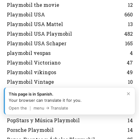
Playmobil the movie
12
Playmobil USA
660
Playmobil USA Mattel
13
Playmobil USA Playmobil
482
Playmobil USA Schaper
165
playmobil vespas
4
Playmobil Victoriano
47
Playmobil vikingos
49
Playmobil Vintage
10
playmobil wildlife
21
×
This page is in Spanish.
Your browser can translate it for you.
Playmobil XXL
11
Open the ⋮ menu → Translate
Policias Playmobil
389
PopStars y Música Playmobil
14
Porsche Playmobil
14