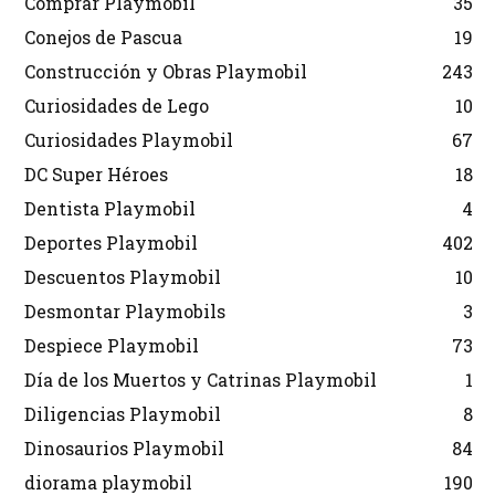
Comprar Playmobil
35
Conejos de Pascua
19
Construcción y Obras Playmobil
243
Curiosidades de Lego
10
Curiosidades Playmobil
67
DC Super Héroes
18
Dentista Playmobil
4
Deportes Playmobil
402
Descuentos Playmobil
10
Desmontar Playmobils
3
Despiece Playmobil
73
Día de los Muertos y Catrinas Playmobil
1
Diligencias Playmobil
8
Dinosaurios Playmobil
84
diorama playmobil
190