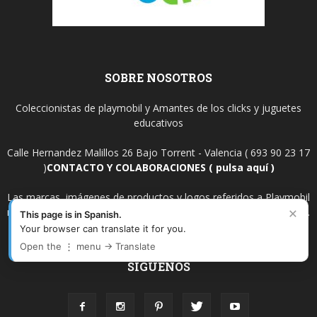
SOBRE NOSOTROS
Coleccionistas de playmobil y Amantes de los clicks y juguetes
educativos
Calle Hernandez Malillos 26 Bajo Torrent - Valencia ( 693 90 23 17
)
CONTACTO Y COLABORACIONES ( pulsa aquí )
Las marcas, imágenes de productos y logos referidos a Playmobil
×
mencionadas en este sitio son propiedad de Geobra Brandstätter.
This page is in Spanish.
Your browser can translate it for you.
Open the ⋮ menu → Translate
SÍGUENOS