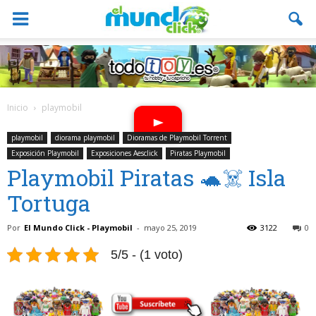
Inicio
playmobil
playmobil
diorama playmobil
Dioramas de Playmobil Torrent
Exposición Playmobil
Exposiciones Aesclick
Piratas Playmobil
Playmobil Piratas 🐢☠️ Isla
Tortuga
Por
El Mundo Click - Playmobil
-
mayo 25, 2019
3122
0
5/5 - (1 voto)