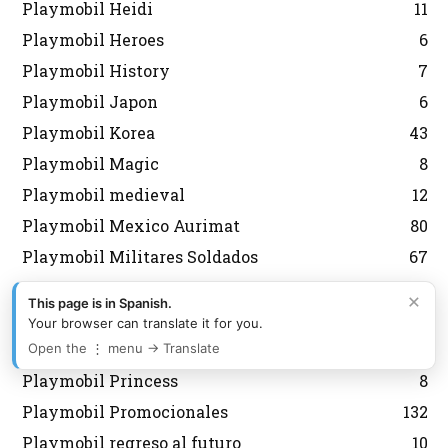
Playmobil Heidi
11
Playmobil Heroes
6
Playmobil History
7
Playmobil Japon
6
Playmobil Korea
43
Playmobil Magic
8
Playmobil medieval
12
Playmobil Mexico Aurimat
80
Playmobil Militares Soldados
67
Playmobil navidad
143
×
This page is in Spanish.
Playmobil Nordistas
8
Your browser can translate it for you.
Playmobil Personalizados Custom
46
Open the ⋮ menu → Translate
Playmobil Princess
8
Playmobil Promocionales
132
Playmobil regreso al futuro
10