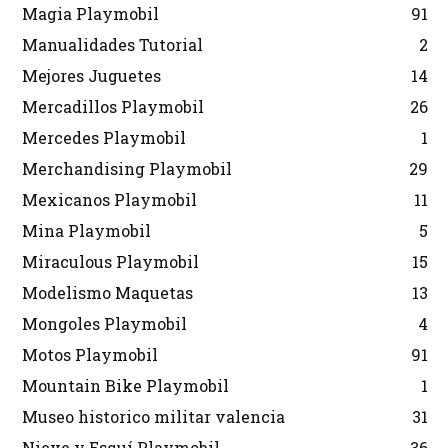
Magia Playmobil
91
Manualidades Tutorial
2
Mejores Juguetes
14
Mercadillos Playmobil
26
Mercedes Playmobil
1
Merchandising Playmobil
29
Mexicanos Playmobil
11
Mina Playmobil
5
Miraculous Playmobil
15
Modelismo Maquetas
13
Mongoles Playmobil
4
Motos Playmobil
91
Mountain Bike Playmobil
1
Museo historico militar valencia
31
Nieve y Esquí Playmobil
36