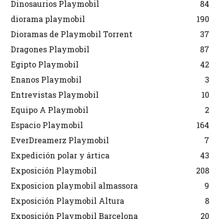
Dinosaurios Playmobil
84
diorama playmobil
190
Dioramas de Playmobil Torrent
37
Dragones Playmobil
87
Egipto Playmobil
42
Enanos Playmobil
3
Entrevistas Playmobil
10
Equipo A Playmobil
2
Espacio Playmobil
164
EverDreamerz Playmobil
7
Expedición polar y ártica
43
Exposición Playmobil
208
Exposicion playmobil almassora
9
Exposición Playmobil Altura
8
Exposición Playmobil Barcelona
20