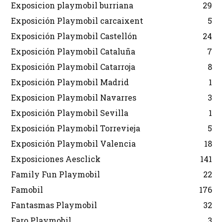
Exposicion playmobil burriana
29
Exposición Playmobil carcaixent
5
Exposición Playmobil Castellón
24
Exposición Playmobil Cataluña
7
Exposición Playmobil Catarroja
8
Exposición Playmobil Madrid
1
Exposicion Playmobil Navarres
3
Exposición Playmobil Sevilla
1
Exposición Playmobil Torrevieja
5
Exposición Playmobil Valencia
18
Exposiciones Aesclick
141
Family Fun Playmobil
22
Famobil
176
Fantasmas Playmobil
32
Faro Playmobil
3