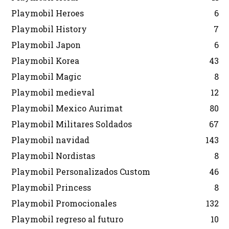
Playmobil Heroes
6
Playmobil History
7
Playmobil Japon
6
Playmobil Korea
43
Playmobil Magic
8
Playmobil medieval
12
Playmobil Mexico Aurimat
80
Playmobil Militares Soldados
67
Playmobil navidad
143
Playmobil Nordistas
8
Playmobil Personalizados Custom
46
Playmobil Princess
8
Playmobil Promocionales
132
Playmobil regreso al futuro
10