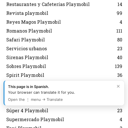
Restaurantes y Cafeterías Playmobil
14
Revista playmobil
99
Reyes Magos Playmobil
4
Romanos Playmobil
111
Safari Playmobil
80
Servicios urbanos
23
Sirenas Playmobil
40
Sobres Playmobil
139
Spirit Playmobil
36
Star Trek Playmobil
4
×
This page is in Spanish.
Stun Show
1
Your browser can translate it for you.
Open the ⋮ menu → Translate
Submarinos y buceo
71
Súper 4 Playmobil
23
Supermercado Playmobil
4