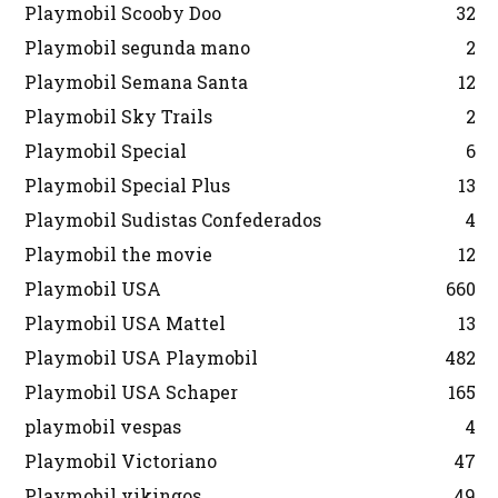
Playmobil Scooby Doo
32
Playmobil segunda mano
2
Playmobil Semana Santa
12
Playmobil Sky Trails
2
Playmobil Special
6
Playmobil Special Plus
13
Playmobil Sudistas Confederados
4
Playmobil the movie
12
Playmobil USA
660
Playmobil USA Mattel
13
Playmobil USA Playmobil
482
Playmobil USA Schaper
165
playmobil vespas
4
Playmobil Victoriano
47
Playmobil vikingos
49