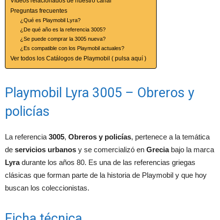
Vídeos relacionados de nuestro canal
Preguntas frecuentes
¿Qué es Playmobil Lyra?
¿De qué año es la referencia 3005?
¿Se puede comprar la 3005 nueva?
¿Es compatible con los Playmobil actuales?
Ver todos los Catálogos de Playmobil ( pulsa aquí )
Playmobil Lyra 3005 – Obreros y
policías
La referencia
3005
,
Obreros y policías
, pertenece a la temática
de
servicios urbanos
y se comercializó en
Grecia
bajo la marca
Lyra
durante los años 80. Es una de las referencias griegas
clásicas que forman parte de la historia de Playmobil y que hoy
buscan los coleccionistas.
Ficha técnica