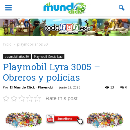
Inicio
playmobil años 80
playmobil años 80
Playmobil Grecia Lyra
Playmobil Lyra 3005 –
Obreros y policías
Por
El Mundo Click - Playmobil
-
junio 29, 2026
33
0
Rate this post