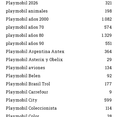
Playmobil 2026
321
playmobil animales
198
Playmobil años 2000
1.082
playmobil años 70
574
playmobil años 80
1.329
playmobil años 90
551
Playmobil Argentina Antex
364
Playmobil Asterix y Obelix
29
Playmobil aviones
134
Playmobil Belen
92
Playmobil Brasil Trol
177
Playmobil Carrefour
9
Playmobil City
599
Playmobil Coleccionista
114
Playmobil Color
28