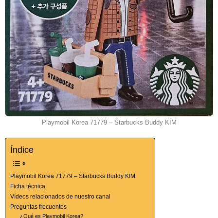
Playmobil Korea 71779 – Starbucks Buddy KIM
Índice
Playmobil Korea 71779 – Starbucks Buddy KIM
Ficha técnica
Vídeos relacionados de nuestro canal
Preguntas frecuentes
¿Qué es Playmobil Korea?