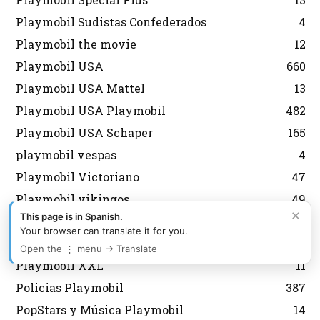
Playmobil Sudistas Confederados
4
Playmobil the movie
12
Playmobil USA
660
Playmobil USA Mattel
13
Playmobil USA Playmobil
482
Playmobil USA Schaper
165
playmobil vespas
4
Playmobil Victoriano
47
Playmobil vikingos
49
×
This page is in Spanish.
Playmobil Vintage
10
Your browser can translate it for you.
playmobil wildlife
21
Open the ⋮ menu → Translate
Playmobil XXL
11
Policias Playmobil
387
PopStars y Música Playmobil
14