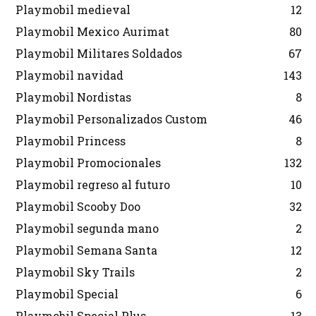
Playmobil medieval
12
Playmobil Mexico Aurimat
80
Playmobil Militares Soldados
67
Playmobil navidad
143
Playmobil Nordistas
8
Playmobil Personalizados Custom
46
Playmobil Princess
8
Playmobil Promocionales
132
Playmobil regreso al futuro
10
Playmobil Scooby Doo
32
Playmobil segunda mano
2
Playmobil Semana Santa
12
Playmobil Sky Trails
2
Playmobil Special
6
Playmobil Special Plus
13