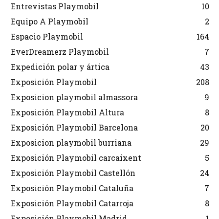
Entrevistas Playmobil
10
Equipo A Playmobil
2
Espacio Playmobil
164
EverDreamerz Playmobil
7
Expedición polar y ártica
43
Exposición Playmobil
208
Exposicion playmobil almassora
9
Exposición Playmobil Altura
8
Exposición Playmobil Barcelona
20
Exposicion playmobil burriana
29
Exposición Playmobil carcaixent
5
Exposición Playmobil Castellón
24
Exposición Playmobil Cataluña
7
Exposición Playmobil Catarroja
8
Exposición Playmobil Madrid
1