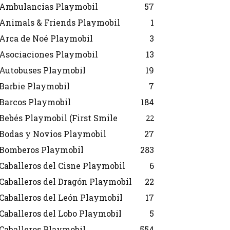
Ambulancias Playmobil
57
Animals & Friends Playmobil
1
Arca de Noé Playmobil
3
Asociaciones Playmobil
13
Autobuses Playmobil
19
Barbie Playmobil
7
Barcos Playmobil
184
Bebés Playmobil (First Smile
22
Bodas y Novios Playmobil
27
Bomberos Playmobil
283
Caballeros del Cisne Playmobil
6
Caballeros del Dragón Playmobil
22
Caballeros del León Playmobil
17
Caballeros del Lobo Playmobil
5
Caballeros Playmobil
554