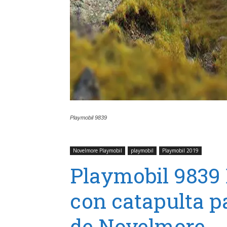
Playmobil 9839
Novelmore Playmobil
playmobil
Playmobil 2019
Playmobil 9839 
con catapulta pa
de Novelmore