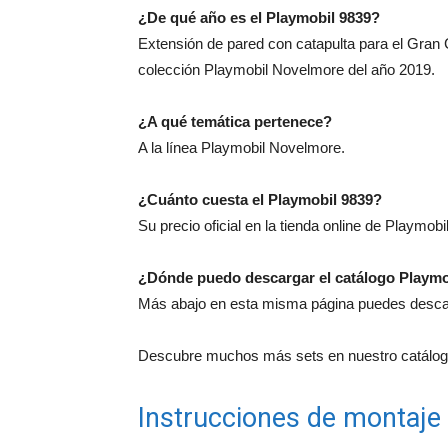
¿De qué año es el Playmobil 9839?
Extensión de pared con catapulta para el Gran 
colección Playmobil Novelmore del año 2019.
¿A qué temática pertenece?
A la línea Playmobil Novelmore.
¿Cuánto cuesta el Playmobil 9839?
Su precio oficial en la tienda online de Playmobi
¿Dónde puedo descargar el catálogo Playmo
Más abajo en esta misma página puedes descarg
Descubre muchos más sets en nuestro catálogo
Instrucciones de montaje