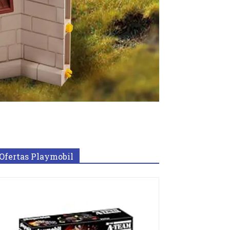
Ofertas Playmobil