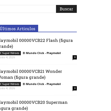
Últimos Artículos
laymobil 00000VCB22 Flash (figura
rande)
El Mundo Click - Playmobil
-
C Super Héroes
osto 4, 2026
0
laymobil 00000VCB21 Wonder
oman (figura grande)
El Mundo Click - Playmobil
-
C Super Héroes
osto 4, 2026
0
laymobil 00000VCB20 Superman
figura grande)