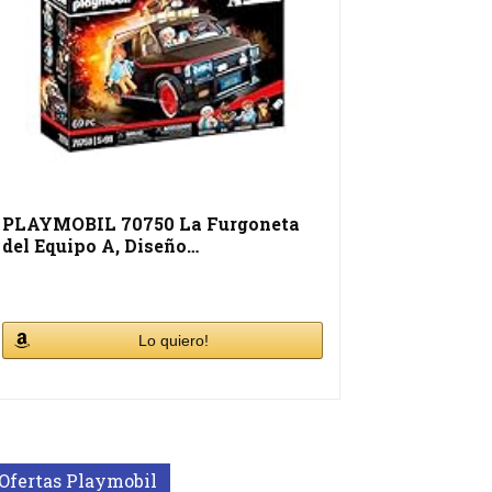
PLAYMOBIL 70750 La Furgoneta
del Equipo A, Diseño…
Lo quiero!
Ofertas Playmobil