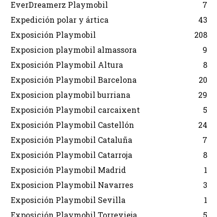
EverDreamerz Playmobil
7
Expedición polar y ártica
43
Exposición Playmobil
208
Exposicion playmobil almassora
9
Exposición Playmobil Altura
8
Exposición Playmobil Barcelona
20
Exposicion playmobil burriana
29
Exposición Playmobil carcaixent
5
Exposición Playmobil Castellón
24
Exposición Playmobil Cataluña
7
Exposición Playmobil Catarroja
8
Exposición Playmobil Madrid
1
Exposicion Playmobil Navarres
3
Exposición Playmobil Sevilla
1
Exposición Playmobil Torrevieja
5