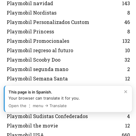
Playmobil navidad
143
Playmobil Nordistas
8
Playmobil Personalizados Custom
46
Playmobil Princess
8
Playmobil Promocionales
132
Playmobil regreso al futuro
10
Playmobil Scooby Doo
32
Playmobil segunda mano
2
Playmobil Semana Santa
12
Playmobil Sky Trails
2
×
This page is in Spanish.
Playmobil Special
6
Your browser can translate it for you.
Open the ⋮ menu → Translate
Playmobil Special Plus
13
Playmobil Sudistas Confederados
4
Playmobil the movie
12
Playmobil USA
660