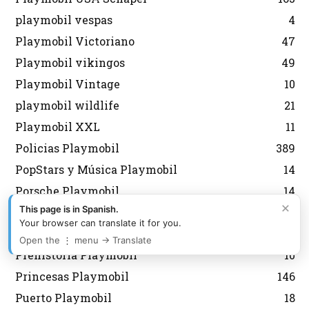
playmobil vespas
4
Playmobil Victoriano
47
Playmobil vikingos
49
Playmobil Vintage
10
playmobil wildlife
21
Playmobil XXL
11
Policias Playmobil
389
PopStars y Música Playmobil
14
Porsche Playmobil
14
×
This page is in Spanish.
Pozos, Fuentes y Árboles Playmobil
25
Your browser can translate it for you.
Preguntas Playmobil
17
Open the ⋮ menu → Translate
Prehistoria Playmobil
10
Princesas Playmobil
146
Puerto Playmobil
18