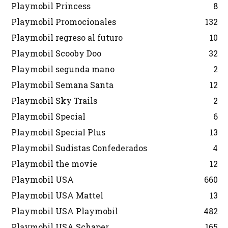
Playmobil Princess
8
Playmobil Promocionales
132
Playmobil regreso al futuro
10
Playmobil Scooby Doo
32
Playmobil segunda mano
2
Playmobil Semana Santa
12
Playmobil Sky Trails
2
Playmobil Special
6
Playmobil Special Plus
13
Playmobil Sudistas Confederados
4
Playmobil the movie
12
Playmobil USA
660
Playmobil USA Mattel
13
Playmobil USA Playmobil
482
Playmobil USA Schaper
165