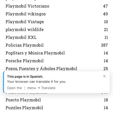
Playmobil Victoriano
47
Playmobil vikingos
49
Playmobil Vintage
10
playmobil wildlife
21
Playmobil XXL
11
Policias Playmobil
387
PopStars y Música Playmobil
14
Porsche Playmobil
14
Pozos, Fuentes y Árboles Playmobil
25
×
Preguntas Playmobil
17
This page is in Spanish.
Your browser can translate it for you.
Prehistoria Playmobil
10
Open the ⋮ menu → Translate
Princesas Playmobil
146
Puerto Playmobil
18
Puzzles Playmobil
14