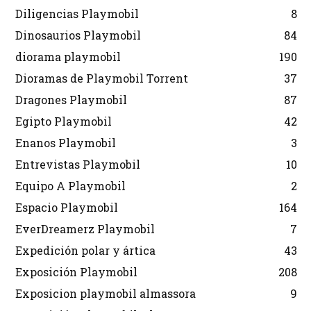
Diligencias Playmobil
8
Dinosaurios Playmobil
84
diorama playmobil
190
Dioramas de Playmobil Torrent
37
Dragones Playmobil
87
Egipto Playmobil
42
Enanos Playmobil
3
Entrevistas Playmobil
10
Equipo A Playmobil
2
Espacio Playmobil
164
EverDreamerz Playmobil
7
Expedición polar y ártica
43
Exposición Playmobil
208
Exposicion playmobil almassora
9