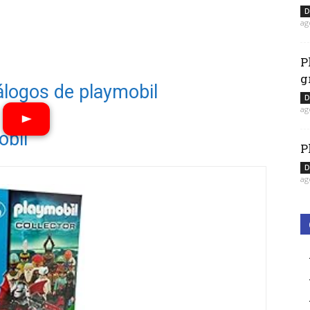
D
ag
P
g
álogos de playmobil
D
ag
obil
P
Ver vídeos
D
ag