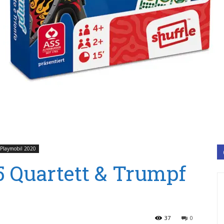
Playmobil 2020
 Quartett & Trumpf
37
0