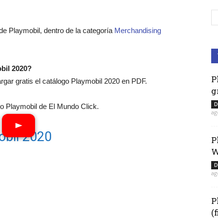
e Playmobil, dentro de la categoría
Merchandising
bil 2020?
P
ar gratis el catálogo Playmobil 2020 en PDF.
g
D
 Playmobil de El Mundo Click.
ag
obil 2020
P
W
D
ag
P
(