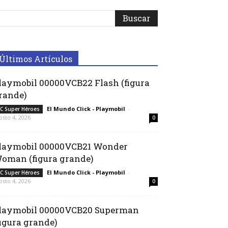
Últimos Artículos
laymobil 00000VCB22 Flash (figura
rande)
El Mundo Click - Playmobil
-
C Super Héroes
osto 4, 2026
0
laymobil 00000VCB21 Wonder
oman (figura grande)
El Mundo Click - Playmobil
-
C Super Héroes
osto 4, 2026
0
laymobil 00000VCB20 Superman
figura grande)