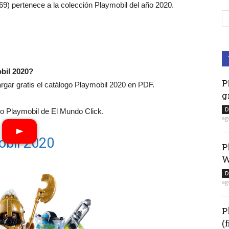
69) pertenece a la colección Playmobil del año 2020.
bil 2020?
P
ar gratis el catálogo Playmobil 2020 en PDF.
g
D
 Playmobil de El Mundo Click.
ag
obil 2020
P
W
D
ag
P
(