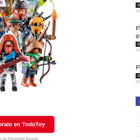
D
ag
P
g
D
ag
P
D
ag
ralo en TodoToy
a de Playmobil favorita