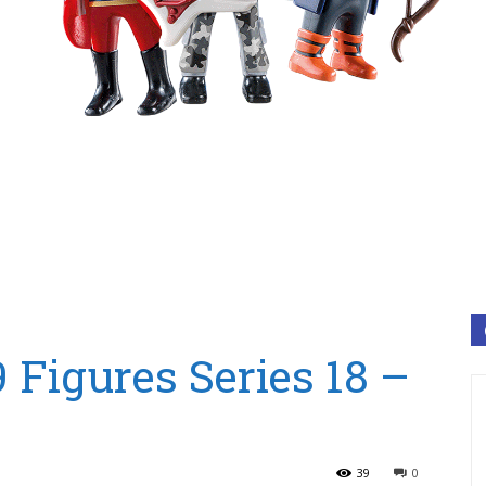
 Figures Series 18 –
39
0