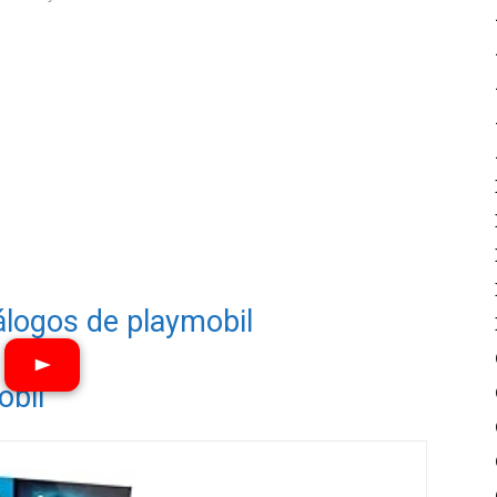
álogos de playmobil
obil
Ver vídeos