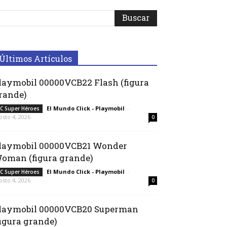
Últimos Artículos
laymobil 00000VCB22 Flash (figura
rande)
El Mundo Click - Playmobil
-
C Super Héroes
osto 4, 2026
0
laymobil 00000VCB21 Wonder
oman (figura grande)
El Mundo Click - Playmobil
-
C Super Héroes
osto 4, 2026
0
laymobil 00000VCB20 Superman
figura grande)