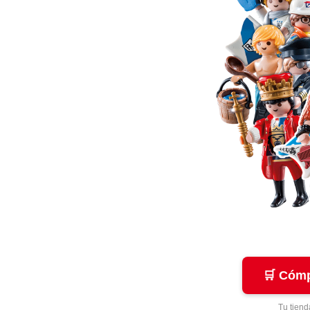
🛒 Cómp
Tu tiend