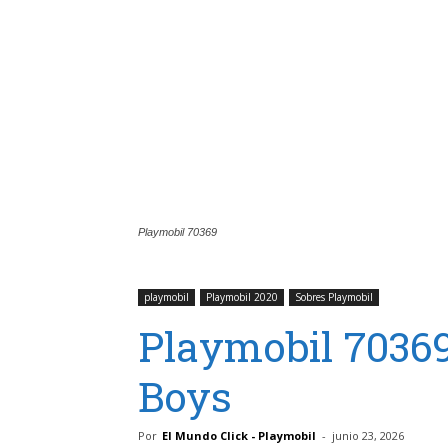
Playmobil 70369
playmobil
Playmobil 2020
Sobres Playmobil
Playmobil 70369
Boys
Por
El Mundo Click - Playmobil
-
junio 23, 2026