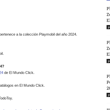
P
Z
E
p
pertenece a la colección Playmobil del año 2024.
P
Z
il.
El
p
24?
24
de El Mundo Click.
P
P
catálogos en El Mundo Click.
2
p
TodoToy.