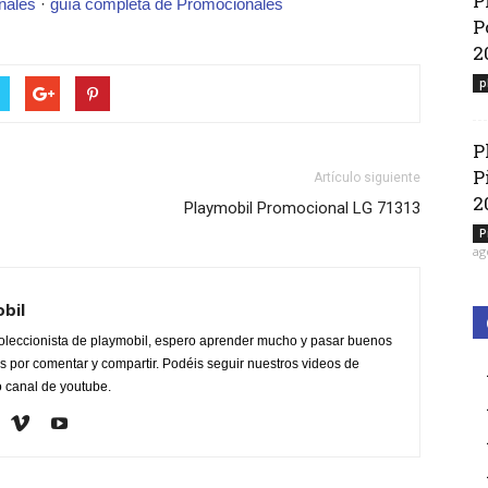
P
nales
·
guía completa de Promocionales
P
2
p
P
P
Artículo siguiente
2
Playmobil Promocional LG 71313
P
ag
obil
oleccionista de playmobil, espero aprender mucho y pasar buenos
 por comentar y compartir. Podéis seguir nuestros videos de
o canal de youtube.