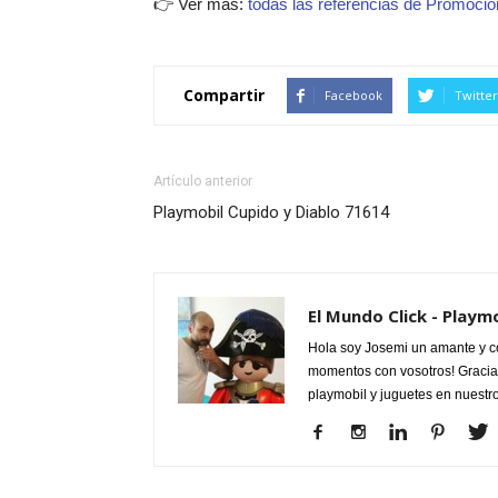
👉 Ver más:
todas las referencias de Promocio
Compartir
Facebook
Twitter
Artículo anterior
Playmobil Cupido y Diablo 71614
El Mundo Click - Playm
Hola soy Josemi un amante y c
momentos con vosotros! Gracias
playmobil y juguetes en nuestr