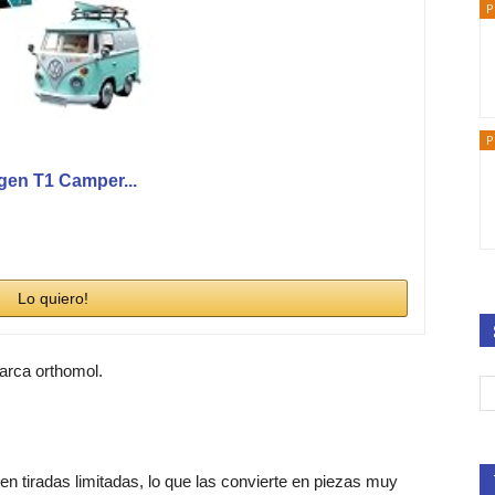
P
P
gen T1 Camper...
Lo quiero!
arca orthomol.
n tiradas limitadas, lo que las convierte en piezas muy