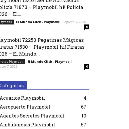
laymobil 72401 Set de Activación
olicía 71873 – Playmobil hi! Policía
026 – El...
El Mundo Click - Playmobil
-
agosto 7, 2026
laymobil
0
laymobil 72250 Pegatinas Mágicas
iratas 71530 – Playmobil hi! Piratas
026 – El Mundo...
El Mundo Click - Playmobil
-
iratas Playmobil
osto 7, 2026
0
Categorias
Acuarios Playmobil
4
Aeropuerto Playmobil
67
Agentes Secretos Playmobil
19
Ambulancias Playmobil
57