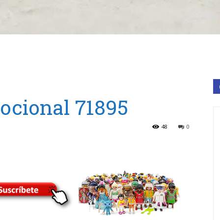
ocional 71895
48
0