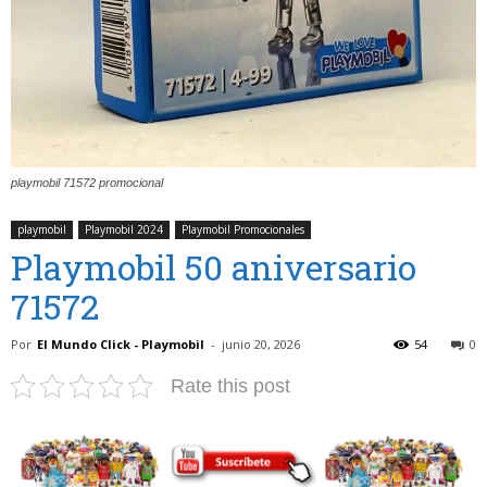
playmobil 71572 promocional
playmobil
Playmobil 2024
Playmobil Promocionales
Playmobil 50 aniversario
71572
Por
El Mundo Click - Playmobil
-
junio 20, 2026
54
0
Rate this post