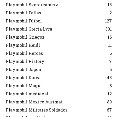
Playmobil Everdreamerz
13
Playmobil Fallas
2
Playmobil Fútbol
127
Playmobil Grecia Lyra
301
Playmobil Griegos
16
Playmobil Heidi
11
Playmobil Heroes
6
Playmobil History
7
Playmobil Japon
6
Playmobil Korea
43
Playmobil Magic
8
Playmobil medieval
12
Playmobil Mexico Aurimat
80
Playmobil Militares Soldados
67