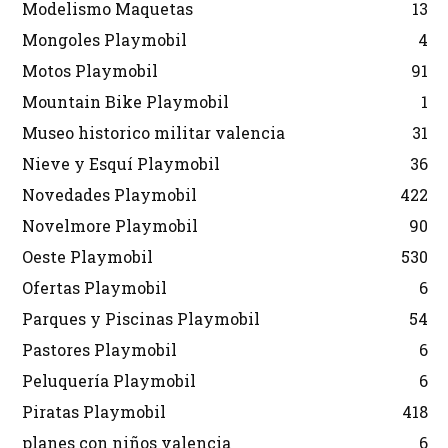
Modelismo Maquetas
13
Mongoles Playmobil
4
Motos Playmobil
91
Mountain Bike Playmobil
1
Museo historico militar valencia
31
Nieve y Esquí Playmobil
36
Novedades Playmobil
422
Novelmore Playmobil
90
Oeste Playmobil
530
Ofertas Playmobil
6
Parques y Piscinas Playmobil
54
Pastores Playmobil
6
Peluquería Playmobil
6
Piratas Playmobil
418
planes con niños valencia
6