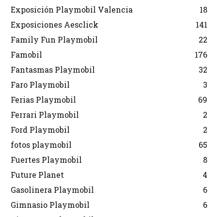
Exposición Playmobil Valencia
18
Exposiciones Aesclick
141
Family Fun Playmobil
22
Famobil
176
Fantasmas Playmobil
32
Faro Playmobil
3
Ferias Playmobil
69
Ferrari Playmobil
2
Ford Playmobil
2
fotos playmobil
65
Fuertes Playmobil
8
Future Planet
4
Gasolinera Playmobil
6
Gimnasio Playmobil
6