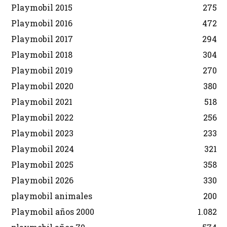
Playmobil 2015
275
Playmobil 2016
472
Playmobil 2017
294
Playmobil 2018
304
Playmobil 2019
270
Playmobil 2020
380
Playmobil 2021
518
Playmobil 2022
256
Playmobil 2023
233
Playmobil 2024
321
Playmobil 2025
358
Playmobil 2026
330
playmobil animales
200
Playmobil años 2000
1.082