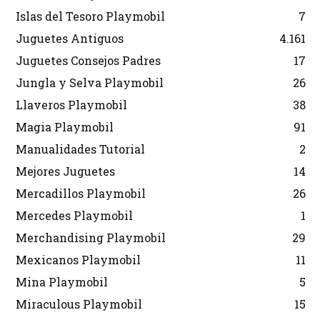
Islas del Tesoro Playmobil
7
Juguetes Antiguos
4.161
Juguetes Consejos Padres
17
Jungla y Selva Playmobil
26
Llaveros Playmobil
38
Magia Playmobil
91
Manualidades Tutorial
2
Mejores Juguetes
14
Mercadillos Playmobil
26
Mercedes Playmobil
1
Merchandising Playmobil
29
Mexicanos Playmobil
11
Mina Playmobil
5
Miraculous Playmobil
15