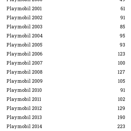
Playmobil 2001
61
Playmobil 2002
91
Playmobil 2003
85
Playmobil 2004
95
Playmobil 2005
93
Playmobil 2006
123
Playmobil 2007
100
Playmobil 2008
127
Playmobil 2009
105
Playmobil 2010
91
Playmobil 2011
102
Playmobil 2012
129
Playmobil 2013
190
Playmobil 2014
223