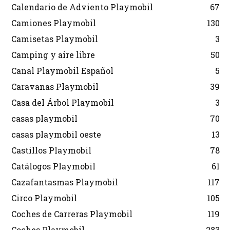
Calendario de Adviento Playmobil
67
Camiones Playmobil
130
Camisetas Playmobil
3
Camping y aire libre
50
Canal Playmobil Español
5
Caravanas Playmobil
39
Casa del Árbol Playmobil
3
casas playmobil
70
casas playmobil oeste
13
Castillos Playmobil
78
Catálogos Playmobil
61
Cazafantasmas Playmobil
117
Circo Playmobil
105
Coches de Carreras Playmobil
119
Coches Playmobil
283