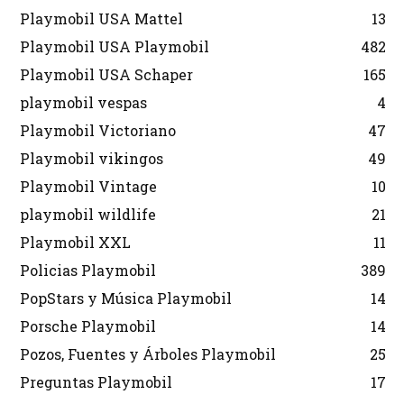
Playmobil USA Mattel
13
Playmobil USA Playmobil
482
Playmobil USA Schaper
165
playmobil vespas
4
Playmobil Victoriano
47
Playmobil vikingos
49
Playmobil Vintage
10
playmobil wildlife
21
Playmobil XXL
11
Policias Playmobil
389
PopStars y Música Playmobil
14
Porsche Playmobil
14
Pozos, Fuentes y Árboles Playmobil
25
Preguntas Playmobil
17