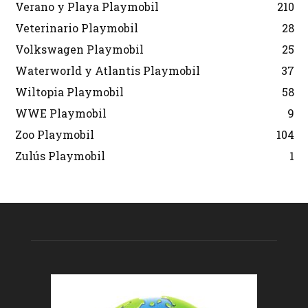
Verano y Playa Playmobil
210
Veterinario Playmobil
28
Volkswagen Playmobil
25
Waterworld y Atlantis Playmobil
37
Wiltopia Playmobil
58
WWE Playmobil
9
Zoo Playmobil
104
Zulús Playmobil
1