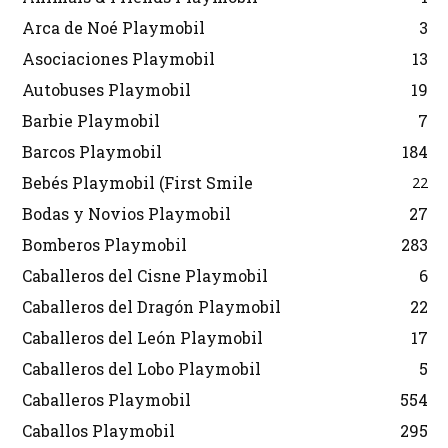
Arca de Noé Playmobil
3
Asociaciones Playmobil
13
Autobuses Playmobil
19
Barbie Playmobil
7
Barcos Playmobil
184
Bebés Playmobil (First Smile
22
Bodas y Novios Playmobil
27
Bomberos Playmobil
283
Caballeros del Cisne Playmobil
6
Caballeros del Dragón Playmobil
22
Caballeros del León Playmobil
17
Caballeros del Lobo Playmobil
5
Caballeros Playmobil
554
Caballos Playmobil
295