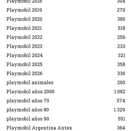
Playmobil 2018
304
Playmobil 2019
270
Playmobil 2020
380
Playmobil 2021
518
Playmobil 2022
256
Playmobil 2023
233
Playmobil 2024
321
Playmobil 2025
358
Playmobil 2026
330
playmobil animales
200
Playmobil años 2000
1.082
playmobil años 70
574
playmobil años 80
1.329
playmobil años 90
551
Playmobil Argentina Antex
364