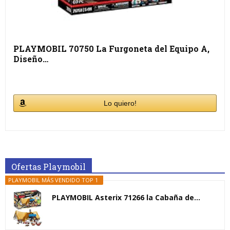
PLAYMOBIL 70750 La Furgoneta del Equipo A,
Diseño…
Lo quiero!
Ofertas Playmobil
PLAYMOBIL MÁS VENDIDO TOP 1
PLAYMOBIL Asterix 71266 la Cabaña de...