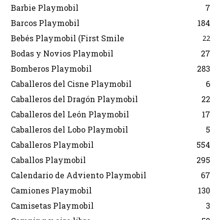
Barbie Playmobil
7
Barcos Playmobil
184
Bebés Playmobil (First Smile
22
Bodas y Novios Playmobil
27
Bomberos Playmobil
283
Caballeros del Cisne Playmobil
6
Caballeros del Dragón Playmobil
22
Caballeros del León Playmobil
17
Caballeros del Lobo Playmobil
5
Caballeros Playmobil
554
Caballos Playmobil
295
Calendario de Adviento Playmobil
67
Camiones Playmobil
130
Camisetas Playmobil
3