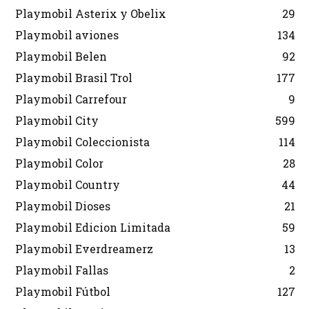
Playmobil Asterix y Obelix
29
Playmobil aviones
134
Playmobil Belen
92
Playmobil Brasil Trol
177
Playmobil Carrefour
9
Playmobil City
599
Playmobil Coleccionista
114
Playmobil Color
28
Playmobil Country
44
Playmobil Dioses
21
Playmobil Edicion Limitada
59
Playmobil Everdreamerz
13
Playmobil Fallas
2
Playmobil Fútbol
127