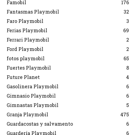
Famobil
176
Fantasmas Playmobil
32
Faro Playmobil
3
Ferias Playmobil
69
Ferrari Playmobil
2
Ford Playmobil
2
fotos playmobil
65
Fuertes Playmobil
8
Future Planet
4
Gasolinera Playmobil
6
Gimnasio Playmobil
6
Gimnastas Playmobil
5
Granja Playmobil
475
Guardacostas y salvamento
6
Guardería Playmobil
6