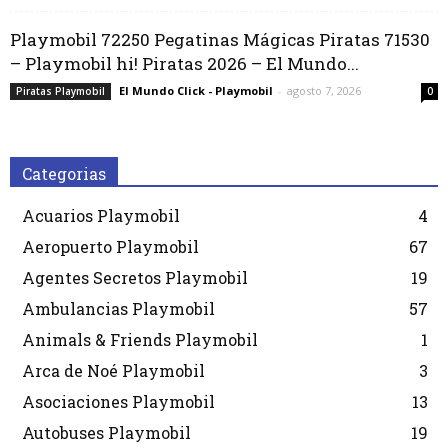
Playmobil 72250 Pegatinas Mágicas Piratas 71530
– Playmobil hi! Piratas 2026 – El Mundo...
El Mundo Click - Playmobil
-
agosto 7, 2026
Piratas Playmobil
0
Categorias
Acuarios Playmobil
4
Aeropuerto Playmobil
67
Agentes Secretos Playmobil
19
Ambulancias Playmobil
57
Animals & Friends Playmobil
1
Arca de Noé Playmobil
3
Asociaciones Playmobil
13
Autobuses Playmobil
19