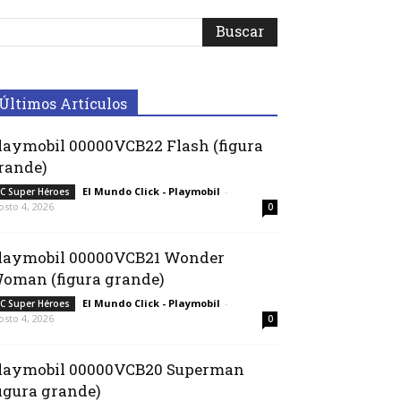
Últimos Artículos
laymobil 00000VCB22 Flash (figura
rande)
El Mundo Click - Playmobil
-
C Super Héroes
osto 4, 2026
0
laymobil 00000VCB21 Wonder
oman (figura grande)
El Mundo Click - Playmobil
-
C Super Héroes
osto 4, 2026
0
laymobil 00000VCB20 Superman
figura grande)