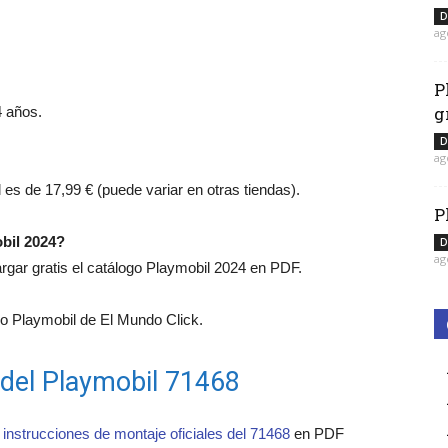
D
ag
P
g
4 años.
D
ag
l es de 17,99 € (puede variar en otras tiendas).
P
bil 2024?
D
ag
ar gratis el catálogo Playmobil 2024 en PDF.
 Playmobil de El Mundo Click.
 del Playmobil 71468
 instrucciones de montaje oficiales del 71468
en PDF