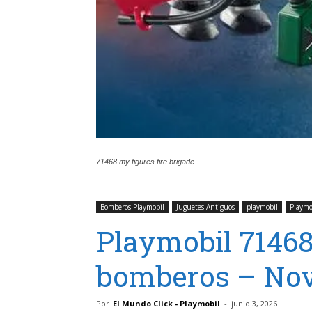
71468 my figures fire brigade
Bomberos Playmobil
Juguetes Antiguos
playmobil
Playmo
Playmobil 71468
bomberos – No
Por
El Mundo Click - Playmobil
-
junio 3, 2026