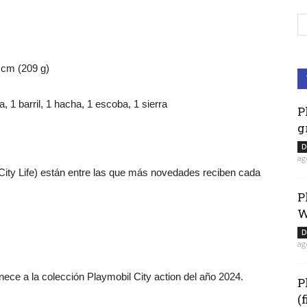
 cm (209 g)
a, 1 barril, 1 hacha, 1 escoba, 1 sierra
P
g
D
ag
 City Life) están entre las que más novedades reciben cada
P
W
D
ag
ece a la colección Playmobil City action del año 2024.
P
(