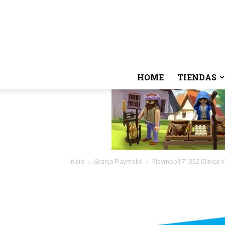
HOME
TIENDAS
Inicio
Granja Playmobil
Playmobil 71352 Clínica V