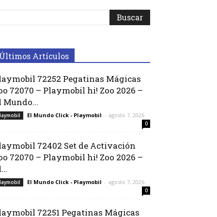
Últimos Artículos
laymobil 72252 Pegatinas Mágicas
oo 72070 – Playmobil hi! Zoo 2026 –
l Mundo...
El Mundo Click - Playmobil
-
agosto 7, 2026
laymobil
0
laymobil 72402 Set de Activación
oo 72070 – Playmobil hi! Zoo 2026 –
...
El Mundo Click - Playmobil
-
agosto 7, 2026
laymobil
0
laymobil 72251 Pegatinas Mágicas