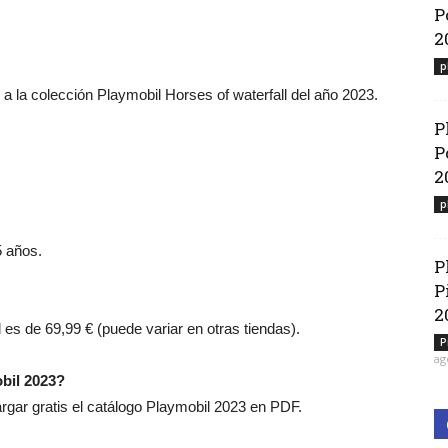
P
2
p
 a la colección Playmobil Horses of waterfall del año 2023.
P
P
2
p
5 años.
P
P
2
l es de 69,99 € (puede variar en otras tiendas).
P
ag
bil 2023?
ar gratis el catálogo Playmobil 2023 en PDF.