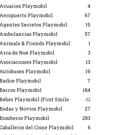
Acuarios Playmobil
4
Aeropuerto Playmobil
67
Agentes Secretos Playmobil
19
Ambulancias Playmobil
57
Animals & Friends Playmobil
1
Arca de Noé Playmobil
3
Asociaciones Playmobil
13
Autobuses Playmobil
19
Barbie Playmobil
7
Barcos Playmobil
184
Bebés Playmobil (First Smile
22
Bodas y Novios Playmobil
27
Bomberos Playmobil
283
Caballeros del Cisne Playmobil
6