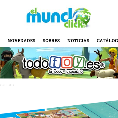
NOVEDADES
SOBRES
NOTICIAS
CATÁLOG
El
Mundo
eterinaria
Click