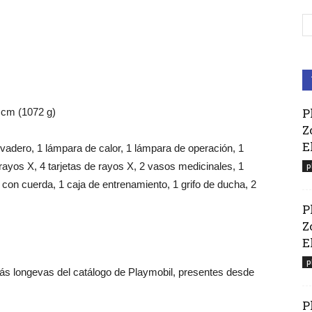
P
 cm (1072 g)
Z
E
vadero, 1 lámpara de calor, 1 lámpara de operación, 1
rayos X, 4 tarjetas de rayos X, 2 vasos medicinales, 1
p
 con cuerda, 1 caja de entrenamiento, 1 grifo de ducha, 2
P
Z
El
p
más longevas del catálogo de Playmobil, presentes desde
P