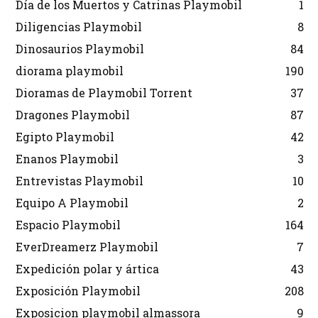
Día de los Muertos y Catrinas Playmobil
1
Diligencias Playmobil
8
Dinosaurios Playmobil
84
diorama playmobil
190
Dioramas de Playmobil Torrent
37
Dragones Playmobil
87
Egipto Playmobil
42
Enanos Playmobil
3
Entrevistas Playmobil
10
Equipo A Playmobil
2
Espacio Playmobil
164
EverDreamerz Playmobil
7
Expedición polar y ártica
43
Exposición Playmobil
208
Exposicion playmobil almassora
9