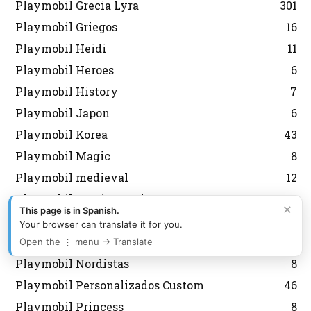
Playmobil Grecia Lyra
301
Playmobil Griegos
16
Playmobil Heidi
11
Playmobil Heroes
6
Playmobil History
7
Playmobil Japon
6
Playmobil Korea
43
Playmobil Magic
8
Playmobil medieval
12
Playmobil Mexico Aurimat
80
×
This page is in Spanish.
Playmobil Militares Soldados
67
Your browser can translate it for you.
Playmobil navidad
143
Open the ⋮ menu → Translate
Playmobil Nordistas
8
Playmobil Personalizados Custom
46
Playmobil Princess
8