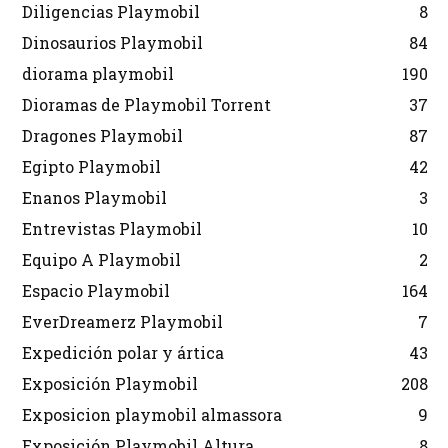
Diligencias Playmobil
8
Dinosaurios Playmobil
84
diorama playmobil
190
Dioramas de Playmobil Torrent
37
Dragones Playmobil
87
Egipto Playmobil
42
Enanos Playmobil
3
Entrevistas Playmobil
10
Equipo A Playmobil
2
Espacio Playmobil
164
EverDreamerz Playmobil
7
Expedición polar y ártica
43
Exposición Playmobil
208
Exposicion playmobil almassora
9
Exposición Playmobil Altura
8