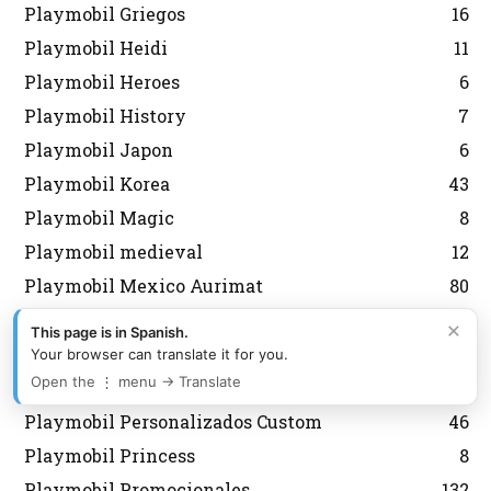
Playmobil Griegos
16
Playmobil Heidi
11
Playmobil Heroes
6
Playmobil History
7
Playmobil Japon
6
Playmobil Korea
43
Playmobil Magic
8
Playmobil medieval
12
Playmobil Mexico Aurimat
80
Playmobil Militares Soldados
67
×
This page is in Spanish.
Playmobil navidad
143
Your browser can translate it for you.
Open the ⋮ menu → Translate
Playmobil Nordistas
8
Playmobil Personalizados Custom
46
Playmobil Princess
8
Playmobil Promocionales
132