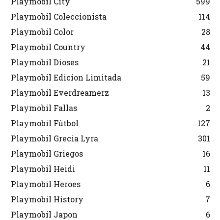
Playmobil City
599
Playmobil Coleccionista
114
Playmobil Color
28
Playmobil Country
44
Playmobil Dioses
21
Playmobil Edicion Limitada
59
Playmobil Everdreamerz
13
Playmobil Fallas
2
Playmobil Fútbol
127
Playmobil Grecia Lyra
301
Playmobil Griegos
16
Playmobil Heidi
11
Playmobil Heroes
6
Playmobil History
7
Playmobil Japon
6