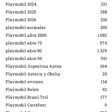
Playmobil 2024
321
Playmobil 2025
358
Playmobil 2026
330
playmobil animales
200
Playmobil años 2000
1.082
playmobil años 70
574
playmobil años 80
1.329
playmobil años 90
551
Playmobil Argentina Antex
364
Playmobil Asterix y Obelix
29
Playmobil aviones
134
Playmobil Belen
92
Playmobil Brasil Trol
177
Playmobil Carrefour
9