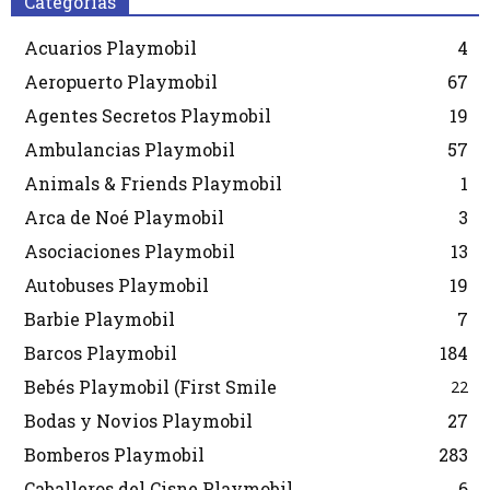
Categorias
Acuarios Playmobil
4
Aeropuerto Playmobil
67
Agentes Secretos Playmobil
19
Ambulancias Playmobil
57
Animals & Friends Playmobil
1
Arca de Noé Playmobil
3
Asociaciones Playmobil
13
Autobuses Playmobil
19
Barbie Playmobil
7
Barcos Playmobil
184
Bebés Playmobil (First Smile
22
Bodas y Novios Playmobil
27
Bomberos Playmobil
283
Caballeros del Cisne Playmobil
6