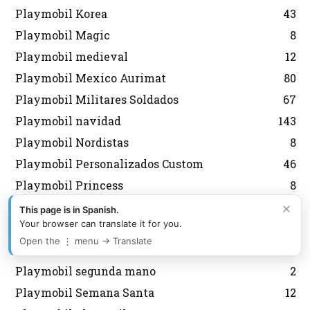
Playmobil Korea
43
Playmobil Magic
8
Playmobil medieval
12
Playmobil Mexico Aurimat
80
Playmobil Militares Soldados
67
Playmobil navidad
143
Playmobil Nordistas
8
Playmobil Personalizados Custom
46
Playmobil Princess
8
Playmobil Promocionales
132
×
This page is in Spanish.
Your browser can translate it for you.
Playmobil regreso al futuro
10
Open the ⋮ menu → Translate
Playmobil Scooby Doo
32
Playmobil segunda mano
2
Playmobil Semana Santa
12