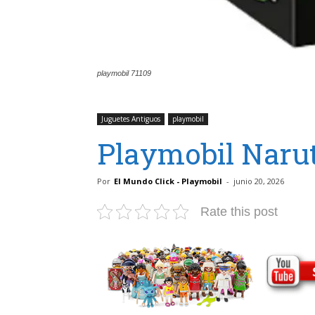
playmobil 71109
Juguetes Antiguos
playmobil
Playmobil Naru
Por
El Mundo Click - Playmobil
-
junio 20, 2026
Rate this post