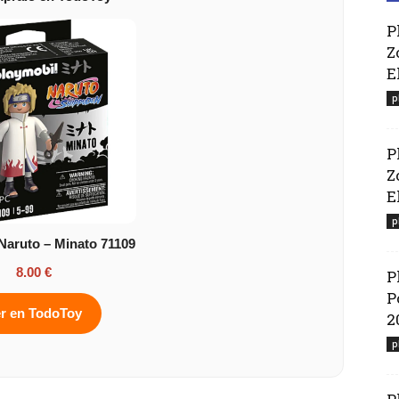
P
Z
E
p
P
Z
El
p
Naruto – Minato 71109
8.00 €
P
P
r en TodoToy
2
p