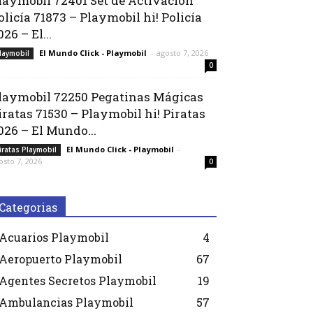
laymobil 72401 Set de Activación
olicía 71873 – Playmobil hi! Policía
026 – El...
El Mundo Click - Playmobil
-
agosto 7, 2026
laymobil
0
laymobil 72250 Pegatinas Mágicas
iratas 71530 – Playmobil hi! Piratas
026 – El Mundo...
El Mundo Click - Playmobil
-
iratas Playmobil
osto 7, 2026
0
Categorias
Acuarios Playmobil
4
Aeropuerto Playmobil
67
Agentes Secretos Playmobil
19
Ambulancias Playmobil
57