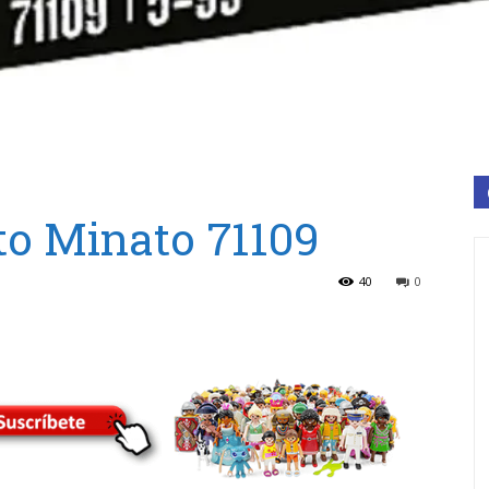
to Minato 71109
40
0