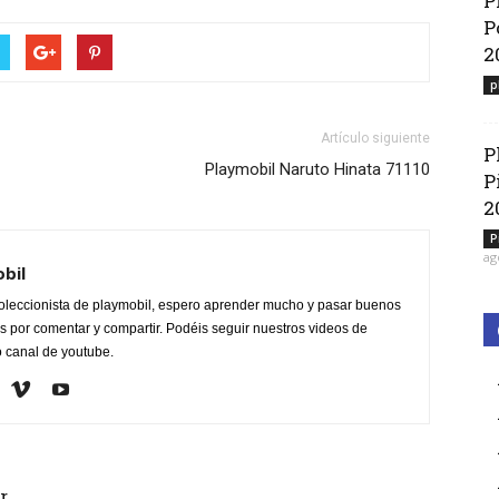
P
P
2
p
Artículo siguiente
P
Playmobil Naruto Hinata 71110
P
2
P
ag
obil
oleccionista de playmobil, espero aprender mucho y pasar buenos
 por comentar y compartir. Podéis seguir nuestros videos de
o canal de youtube.
r