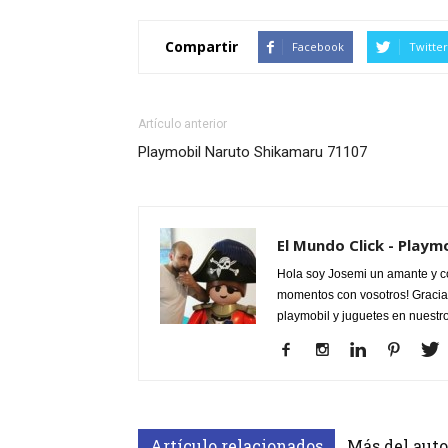
Compartir
Facebook
Twitter
Artículo anterior
Playmobil Naruto Shikamaru 71107
El Mundo Click - Playm
Hola soy Josemi un amante y c
momentos con vosotros! Gracias
playmobil y juguetes en nuestr
Artículo relacionados
Más del auto