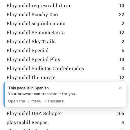
Playmobil regreso al futuro
10
Playmobil Scooby Doo
32
Playmobil segunda mano
2
Playmobil Semana Santa
12
Playmobil Sky Trails
2
Playmobil Special
6
Playmobil Special Plus
13
Playmobil Sudistas Confederados
4
Playmobil the movie
12
Playmobil USA
660
×
This page is in Spanish.
Your browser can translate it for you.
Playmobil USA Mattel
13
Open the ⋮ menu → Translate
Playmobil USA Playmobil
482
Playmobil USA Schaper
165
playmobil vespas
4