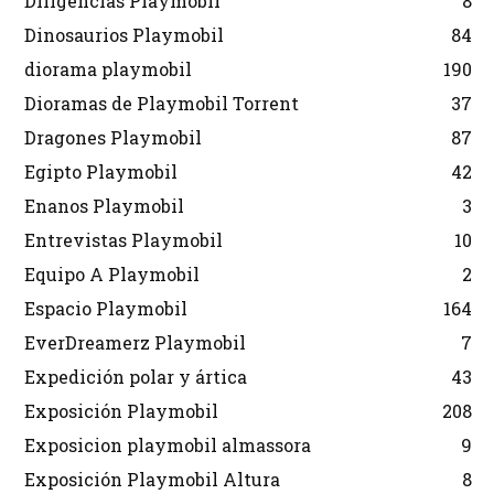
Diligencias Playmobil
8
Dinosaurios Playmobil
84
diorama playmobil
190
Dioramas de Playmobil Torrent
37
Dragones Playmobil
87
Egipto Playmobil
42
Enanos Playmobil
3
Entrevistas Playmobil
10
Equipo A Playmobil
2
Espacio Playmobil
164
EverDreamerz Playmobil
7
Expedición polar y ártica
43
Exposición Playmobil
208
Exposicion playmobil almassora
9
Exposición Playmobil Altura
8