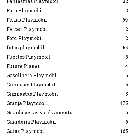
Fantasmas Playmobil
32
Faro Playmobil
3
Ferias Playmobil
69
Ferrari Playmobil
2
Ford Playmobil
2
fotos playmobil
65
Fuertes Playmobil
8
Future Planet
4
Gasolinera Playmobil
6
Gimnasio Playmobil
6
Gimnastas Playmobil
5
Granja Playmobil
475
Guardacostas y salvamento
6
Guardería Playmobil
6
Guías Playmobil
165