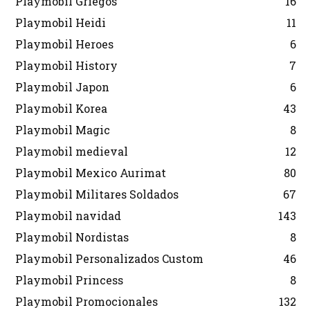
Playmobil Griegos
16
Playmobil Heidi
11
Playmobil Heroes
6
Playmobil History
7
Playmobil Japon
6
Playmobil Korea
43
Playmobil Magic
8
Playmobil medieval
12
Playmobil Mexico Aurimat
80
Playmobil Militares Soldados
67
Playmobil navidad
143
Playmobil Nordistas
8
Playmobil Personalizados Custom
46
Playmobil Princess
8
Playmobil Promocionales
132