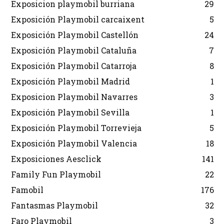
Exposicion playmobil burriana
29
Exposición Playmobil carcaixent
5
Exposición Playmobil Castellón
24
Exposición Playmobil Cataluña
7
Exposición Playmobil Catarroja
8
Exposición Playmobil Madrid
1
Exposicion Playmobil Navarres
3
Exposición Playmobil Sevilla
1
Exposición Playmobil Torrevieja
5
Exposición Playmobil Valencia
18
Exposiciones Aesclick
141
Family Fun Playmobil
22
Famobil
176
Fantasmas Playmobil
32
Faro Playmobil
3