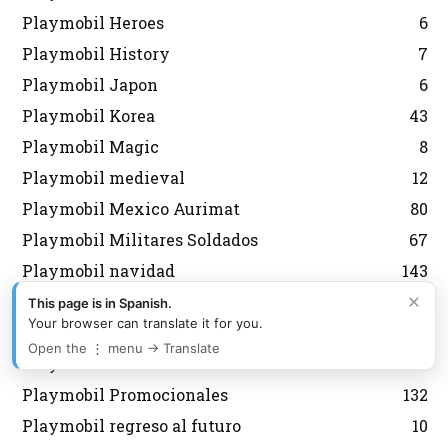
Playmobil Heroes
6
Playmobil History
7
Playmobil Japon
6
Playmobil Korea
43
Playmobil Magic
8
Playmobil medieval
12
Playmobil Mexico Aurimat
80
Playmobil Militares Soldados
67
Playmobil navidad
143
×
Playmobil Nordistas
8
This page is in Spanish.
Your browser can translate it for you.
Playmobil Personalizados Custom
46
Open the ⋮ menu → Translate
Playmobil Princess
8
Playmobil Promocionales
132
Playmobil regreso al futuro
10