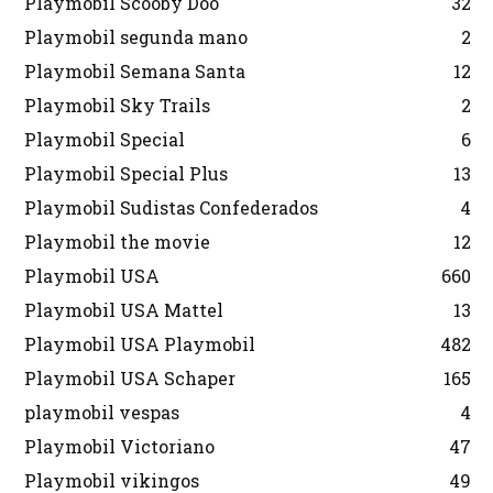
Playmobil Scooby Doo
32
Playmobil segunda mano
2
Playmobil Semana Santa
12
Playmobil Sky Trails
2
Playmobil Special
6
Playmobil Special Plus
13
Playmobil Sudistas Confederados
4
Playmobil the movie
12
Playmobil USA
660
Playmobil USA Mattel
13
Playmobil USA Playmobil
482
Playmobil USA Schaper
165
playmobil vespas
4
Playmobil Victoriano
47
Playmobil vikingos
49