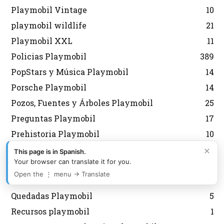
Playmobil Vintage
10
playmobil wildlife
21
Playmobil XXL
11
Policias Playmobil
389
PopStars y Música Playmobil
14
Porsche Playmobil
14
Pozos, Fuentes y Árboles Playmobil
25
Preguntas Playmobil
17
Prehistoria Playmobil
10
×
Princesas Playmobil
146
This page is in Spanish.
Your browser can translate it for you.
Puerto Playmobil
18
Open the ⋮ menu → Translate
Puzzles Playmobil
14
Quedadas Playmobil
5
Recursos playmobil
1