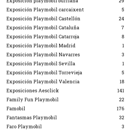
Exposicion playmobil burriana
29
Exposición Playmobil carcaixent
5
Exposición Playmobil Castellón
24
Exposición Playmobil Cataluña
7
Exposición Playmobil Catarroja
8
Exposición Playmobil Madrid
1
Exposicion Playmobil Navarres
3
Exposición Playmobil Sevilla
1
Exposición Playmobil Torrevieja
5
Exposición Playmobil Valencia
18
Exposiciones Aesclick
141
Family Fun Playmobil
22
Famobil
176
Fantasmas Playmobil
32
Faro Playmobil
3