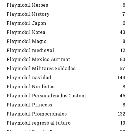
Playmobil Heroes
6
Playmobil History
7
Playmobil Japon
6
Playmobil Korea
43
Playmobil Magic
8
Playmobil medieval
12
Playmobil Mexico Aurimat
80
Playmobil Militares Soldados
67
Playmobil navidad
143
Playmobil Nordistas
8
Playmobil Personalizados Custom
46
Playmobil Princess
8
Playmobil Promocionales
132
Playmobil regreso al futuro
10